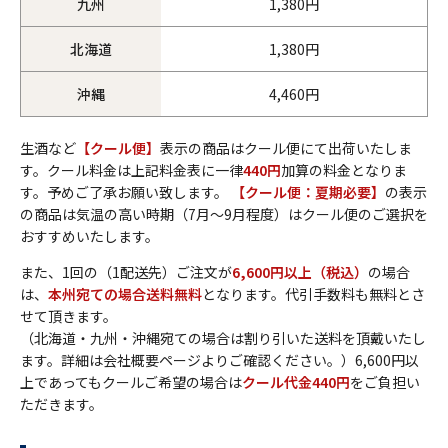
九州
1,380円
北海道
1,380円
沖縄
4,460円
生酒など
【クール便】
表示の商品はクール便にて出荷いたしま
す。クール料金は上記料金表に一律
440円
加算の料金となりま
す。予めご了承お願い致します。
【クール便：夏期必要】
の表示
の商品は気温の高い時期（7月～9月程度）はクール便のご選択を
おすすめいたします。
また、1回の（1配送先）ご注文が
6,600円以上（税込）
の場合
は、
本州宛ての場合送料無料
となります。代引手数料も無料とさ
せて頂きます。
（北海道・九州・沖縄宛ての場合は割り引いた送料を頂戴いたし
ます。詳細は会社概要ページよりご確認ください。）6,600円以
上であってもクールご希望の場合は
クール代金440円
をご負担い
ただきます。