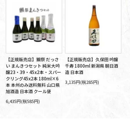
【正規販売店】獺祭 だっさ
【正規販売店】久保田 吟醸
【
醸
い まんきつセット 純米大吟
千寿 1800ml 新潟県 朝日酒
大
旭
醸23・39・45x2本・スパー
造 日本酒
朝
箱
クリング45x2本 180ml×6
本
3,135円(税285円)
本 本州のみ送料無料 山口県
10
旭酒造 日本酒 クール便
6,435円(税585円)