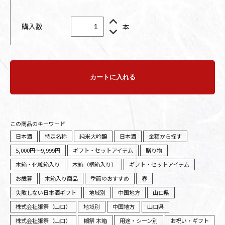
購入数
本
カートに入れる
この商品のキーワード
日本酒
特定名称
純米大吟醸
日本酒
金額から探す
5,000円～9,999円
ギフト・セットアイテム
贈り物
木箱・化粧箱入り
木箱（桐箱入り）
ギフト・セットアイテム
お歳暮
木箱入り商品
季節のおすすめ
春
失敗しない日本酒ギフト
地域別
中国地方
山口県
株式会社獺祭（山口）
地域別
中国地方
山口県
株式会社獺祭（山口）
獺祭 木箱
用途・シーン別
お祝い・ギフト