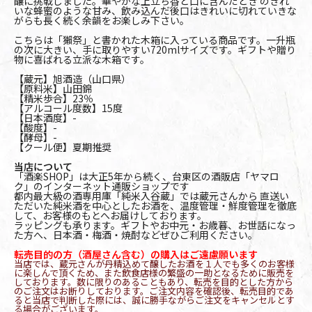
醸に挑戦しました。華やかな上立ち香と口に含んだとき のきれ
いな蜂蜜のような甘み、飲み込んだ後口はきれいに切れていきな
がらも長く続く余韻をお楽しみ下さい。
こちらは「獺祭」と書かれた木箱に入っている商品です。一升瓶
の次に大きい、手に取りやすい720mlサイズです。ギフトや贈り
物に喜ばれる立派な木箱です。
【蔵元】旭酒造（山口県）
【原料米】山田錦
【精米歩合】23％
【アルコール度数】15度
【日本酒度】-
【酸度】-
【酵母】-
【クール便】夏期推奨
当店について
「酒楽SHOP」は大正5年から続く、台東区の酒販店「ヤマロ
ク」のインターネット通販ショップです
都内最大級の酒専用庫「純米入谷蔵」では蔵元さんから 直送い
ただいた純米酒を中心としたお酒を、温度管理・鮮度管理を徹底
して、お客様のもとへお届けしております。
ラッピングも承ります。ギフトやお中元・お歳暮、お世話になっ
た方へ、日本酒・梅酒・焼酎などぜひご利用ください。
転売目的の方（酒屋さん含む）の購入はご遠慮願います
当店では、蔵元さんが丹精込めて醸したお酒を１人でも多くのお客様
に楽しんで頂くため、また飲食店様の繁盛の一助となるために販売を
しております。数に限りのあることもあり、転売を目的とした方から
のご注文はお断りしております。ご注文内容を確認後、転売目的であ
ると当店で判断した際には、誠に勝手ながらご注文をキャンセルとす
る場合がございます。