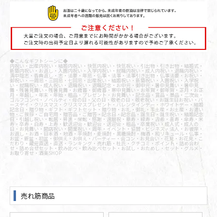
◆こんなギフトシーンに◆
内祝い・出産内祝い・結婚内祝い・快気内祝い・快気祝い・引出物・引き出物・結婚式・
新築内祝い・お返し・入園内祝い・入学内祝い・就職内祝い・成人内祝い・退職内祝い・
満中陰志・香典返し・志・法要・年忌・仏事・法事・法事引き出物・仏事法要・お祝い・
御祝い・一周忌・三回忌・七回忌・出産祝い・結婚祝い・新築祝い・入園祝い・入学祝
い・就職祝い・成人祝い・退職祝い・退職記念・お中元・御中元・暑中見舞い・暑中見
舞・残暑見舞い・残暑見舞・お歳暮・御歳暮・寒中見舞い・お年賀・御年賀・正月・お正
月・年越し・年末・年始・粗品・プレゼント・お見舞い・記念品・賞品・景品・二次会・
ゴルフコンペ・ノベルティ・母の日・父の日・敬老の日・敬老祝い・お誕生日お祝い・バ
ースデイ・クリスマス・クリスマスプレゼント・バレンタインデー・ホワイトデー・結婚
記念日・贈り物・ギフト・ギフトセット・贈り物・お礼・御礼・手土産・お土産・お遣い
物・ご挨拶・ご自宅用・贈答品・ご贈答・記念日・記念品・誕生日・誕生祝い・結婚記念
日・引越し祝い・転居・昇進・栄転・感謝・還暦祝・華寿・緑寿・古希・喜寿・傘寿・米
寿・卒寿・白寿・上寿・歓送迎会・歓迎会・送迎会・粗品・卒業祝い・成人式・成人の
日・お見舞い・開店祝い・開業祝い・周年・イベント・協賛・ビジネス・法人・お彼岸・
お返し・お酒・日本酒・地酒・芋焼酎・麦焼酎・黒糖焼酎・梅酒・和リキュール・仏事・
お盆・新盆・初盆・御供え・お供え・パーティー・合コン・お見合い・花見・お花見・こ
だわり・蔵元直送・直送・ランキング・売れ筋・杜氏・クチコミ・ポイント・詰め合わ
せ・詰め合せセット・飲み比べ・飲み比べセット・お試し・おためし・セット・グルメ・
お取り寄せ・酒楽SHOP
売れ筋商品