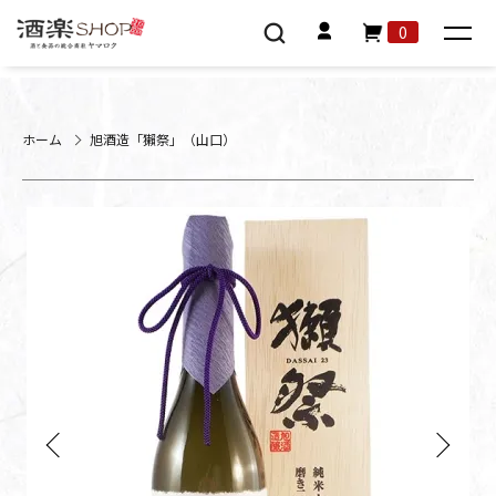
0
ホーム
旭酒造「獺祭」（山口）
Previous
Next