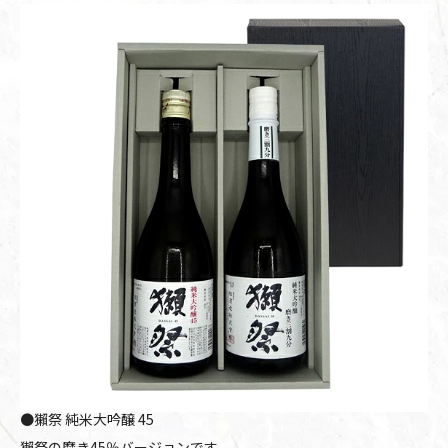
●獺祭 純米大吟醸 45
獺祭の磨き45％バージョンです。