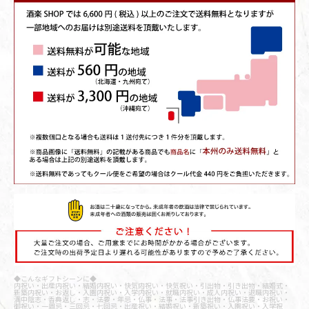
◆こんなギフトシーンに◆
内祝い・出産内祝い・結婚内祝い・快気内祝い・快気祝い・引出物・引き出物・結婚式・
新築内祝い・お返し・入園内祝い・入学内祝い・就職内祝い・成人内祝い・退職内祝い・
満中陰志・香典返し・志・法要・年忌・仏事・法事・法事引き出物・仏事法要・お祝い・
御祝い・一周忌・三回忌・七回忌・出産祝い・結婚祝い・新築祝い・入園祝い・入学祝