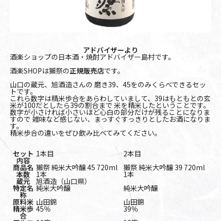
アドバイザーより
酒楽ショップの日本酒・焼酎アドバイザー島村です。
酒楽SHOPは獺祭の
正規販売店
です。
山口の蔵元、旭酒造さんの 磨き39、45をのみくらべできるセッ
トです。
これら数字は精米歩合をあらわしていまして、39はもともとの玄
米が100だとしたら39の割合まで 米を精米したということです。
数字が小さければ小さいほど心白の部分だけが残ることになりま
すので 雑味など感じない、まっすぐすっきりとしたお酒になりま
す。
精米歩合の違いをぜひ飲み比べてみてください。
セット
1本目
2本目
内容
商品名
獺祭 純米大吟醸 45 720ml
獺祭 純米大吟醸 39 720ml
本数
1本
1本
蔵元
旭酒造（山口県）
特定名
純米大吟醸
純米大吟醸
称
原料米
山田錦
山田錦
精米歩
45％
39％
合