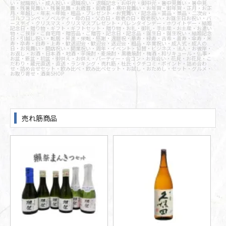
い・就職祝い・成人祝い・退職祝い・退職記念・お中元・御中元・暑中見舞い・暑中見
舞・残暑見舞い・残暑見舞・お歳暮・御歳暮・寒中見舞い・お年賀・御年賀・正月・お正
月・年越し・年末・年始・粗品・プレゼント・お見舞い・記念品・賞品・景品・二次会・
ゴルフコンペ・ノベルティ・母の日・父の日・敬老の日・敬老祝い・お誕生日お祝い・バ
ースデイ・クリスマス・クリスマスプレゼント・バレンタインデー・ホワイトデー・結婚
記念日・贈り物・ギフト・ギフトセット・贈り物・お礼・御礼・手土産・お土産・お遣い
物・ご挨拶・ご自宅用・贈答品・ご贈答・記念日・記念品・誕生日・誕生祝い・結婚記念
日・引越し祝い・転居・昇進・栄転・感謝・還暦祝・華寿・緑寿・古希・喜寿・傘寿・米
寿・卒寿・白寿・上寿・歓送迎会・歓迎会・送迎会・粗品・卒業祝い・成人式・成人の
日・お見舞い・開店祝い・開業祝い・周年・イベント・協賛・ビジネス・法人・お彼岸・
お返し・お酒・日本酒・地酒・芋焼酎・麦焼酎・黒糖焼酎・梅酒・和リキュール・仏事・
お盆・新盆・初盆・御供え・お供え・パーティー・合コン・お見合い・花見・お花見・こ
だわり・蔵元直送・直送・ランキング・売れ筋・杜氏・クチコミ・ポイント・詰め合わ
せ・詰め合せセット・飲み比べ・飲み比べセット・お試し・おためし・セット・グルメ・
お取り寄せ・酒楽SHOP
売れ筋商品