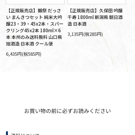
【正規販売店】獺祭 だっさ
【正規販売店】久保田 吟醸
【
醸
い まんきつセット 純米大吟
千寿 1800ml 新潟県 朝日酒
大
旭
醸23・39・45x2本・スパー
造 日本酒
朝
箱
クリング45x2本 180ml×6
本
3,135円(税285円)
本 本州のみ送料無料 山口県
10
旭酒造 日本酒 クール便
6,435円(税585円)
お買い物の前に必ずお読みください