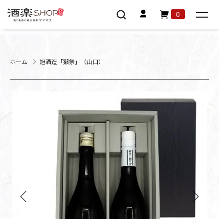
0
ホーム
旭酒造「獺祭」（山口）
Previous
Next