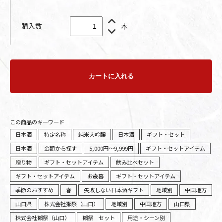
購入数
本
カートに入れる
この商品のキーワード
日本酒
特定名称
純米大吟醸
日本酒
ギフト・セット
日本酒
金額から探す
5,000円～9,999円
ギフト・セットアイテム
贈り物
ギフト・セットアイテム
飲み比べセット
ギフト・セットアイテム
お歳暮
ギフト・セットアイテム
季節のおすすめ
春
失敗しない日本酒ギフト
地域別
中国地方
山口県
株式会社獺祭（山口）
地域別
中国地方
山口県
株式会社獺祭（山口）
獺祭 セット
用途・シーン別