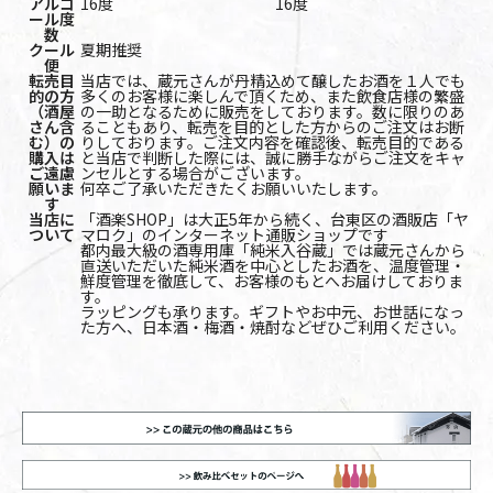
アルコ
16度
16度
ール度
数
クール
夏期推奨
便
転売目
当店では、蔵元さんが丹精込めて醸したお酒を１人でも
的の方
多くのお客様に楽しんで頂くため、また飲食店様の繁盛
（酒屋
の一助となるために販売をしております。数に限りのあ
さん含
ることもあり、転売を目的とした方からのご注文はお断
む）の
りしております。ご注文内容を確認後、転売目的である
購入は
と当店で判断した際には、誠に勝手ながらご注文をキャ
ご遠慮
ンセルとする場合がございます。
願いま
何卒ご了承いただきたくお願いいたします。
す
当店に
「酒楽SHOP」は大正5年から続く、台東区の酒販店「ヤ
ついて
マロク」のインターネット通販ショップです
都内最大級の酒専用庫「純米入谷蔵」では蔵元さんから
直送いただいた純米酒を中心としたお酒を、温度管理・
鮮度管理を徹底して、お客様のもとへお届けしておりま
す。
ラッピングも承ります。ギフトやお中元、お世話になっ
た方へ、日本酒・梅酒・焼酎などぜひご利用ください。