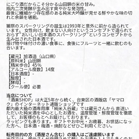
にごり酒だからこそ分かる山田錦の米の甘み。
瓶内二次発酵が生み出す爽やかな発泡性。
最後に繊細かつ存在感のある純米大吟醸が見せる鮮やかな味の切
れと余韻を堪能。
獺祭のスパークリングの誕生は1993年と意外に前から造られて
います。 女性向け、飲まない人向けというコンセプトで造られて
おらず”おいしい日本酒のスパークリング”というコンセプトから
生み出された日本酒です。
揚げ物や味付けの濃い食事に、食後にフルーツと一緒に飲むのも
合います。
【蔵元】旭酒造（山口県）
【原料米】山田錦
【精米歩合】45％
【アルコール度数】14度
【日本酒度】-
【酸度】-
【酵母】-
【クール便】必要
当店について
「酒楽SHOP」は大正5年から続く、台東区の酒販店「ヤマロ
ク」のインターネット通販ショップです
都内最大級の酒専用庫「純米入谷蔵」では蔵元さんから 直送い
ただいた純米酒を中心としたお酒を、温度管理・鮮度管理を徹底
して、お客様のもとへお届けしております。
ラッピングも承ります。ギフトやお中元・お歳暮、お世話になっ
た方へ、日本酒・梅酒・焼酎などぜひご利用ください。
転売目的の方（酒屋さん含む）の購入はご遠慮願います
当店では、蔵元さんが丹精込めて醸したお酒を１人でも多くのお