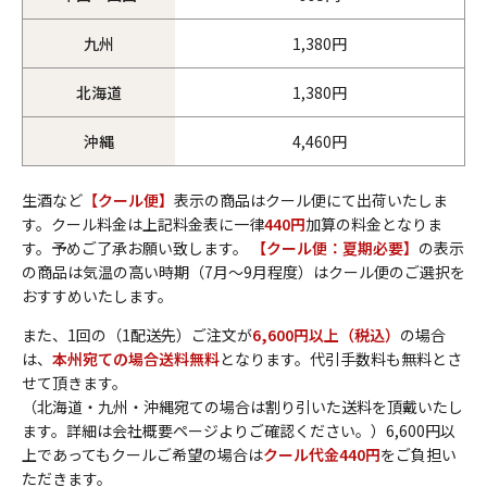
九州
1,380円
北海道
1,380円
沖縄
4,460円
生酒など
【クール便】
表示の商品はクール便にて出荷いたしま
す。クール料金は上記料金表に一律
440円
加算の料金となりま
す。予めご了承お願い致します。
【クール便：夏期必要】
の表示
の商品は気温の高い時期（7月～9月程度）はクール便のご選択を
おすすめいたします。
また、1回の（1配送先）ご注文が
6,600円以上（税込）
の場合
は、
本州宛ての場合送料無料
となります。代引手数料も無料とさ
せて頂きます。
（北海道・九州・沖縄宛ての場合は割り引いた送料を頂戴いたし
ます。詳細は会社概要ページよりご確認ください。）6,600円以
上であってもクールご希望の場合は
クール代金440円
をご負担い
ただきます。