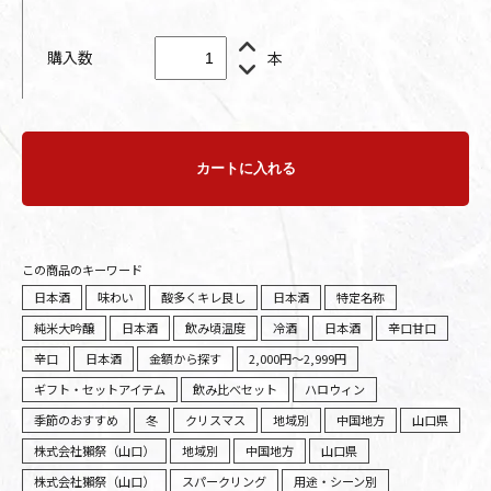
購入数
本
カートに入れる
この商品のキーワード
日本酒
味わい
酸多くキレ良し
日本酒
特定名称
純米大吟醸
日本酒
飲み頃温度
冷酒
日本酒
辛口甘口
辛口
日本酒
金額から探す
2,000円～2,999円
ギフト・セットアイテム
飲み比べセット
ハロウィン
季節のおすすめ
冬
クリスマス
地域別
中国地方
山口県
株式会社獺祭（山口）
地域別
中国地方
山口県
株式会社獺祭（山口）
スパークリング
用途・シーン別