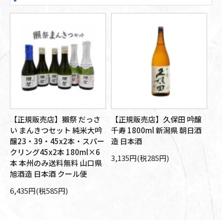
【正規販売店】獺祭 だっさ
【正規販売店】久保田 吟醸
【
醸
い まんきつセット 純米大吟
千寿 1800ml 新潟県 朝日酒
大
旭
醸23・39・45x2本・スパー
造 日本酒
朝
箱
クリング45x2本 180ml×6
本
3,135円(税285円)
本 本州のみ送料無料 山口県
10
旭酒造 日本酒 クール便
6,435円(税585円)