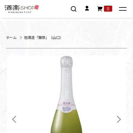
0
ホーム
旭酒造「獺祭」（山口）
Previous
Next