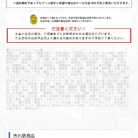
◆こんなギフトシーンに◆
内祝い・出産内祝い・結婚内祝い・快気内祝い・快気祝い・引出物・引き出物・結婚式・
新築内祝い・お返し・入園内祝い・入学内祝い・就職内祝い・成人内祝い・退職内祝い・
満中陰志・香典返し・志・法要・年忌・仏事・法事・法事引き出物・仏事法要・お祝い・
御祝い・一周忌・三回忌・七回忌・出産祝い・結婚祝い・新築祝い・入園祝い・入学祝
い・就職祝い・成人祝い・退職祝い・退職記念・お中元・御中元・暑中見舞い・暑中見
舞・残暑見舞い・残暑見舞・お歳暮・御歳暮・寒中見舞い・お年賀・御年賀・正月・お正
月・年越し・年末・年始・粗品・プレゼント・お見舞い・記念品・賞品・景品・二次会・
ゴルフコンペ・ノベルティ・母の日・父の日・敬老の日・敬老祝い・お誕生日お祝い・バ
ースデイ・クリスマス・クリスマスプレゼント・バレンタインデー・ホワイトデー・結婚
記念日・贈り物・ギフト・ギフトセット・贈り物・お礼・御礼・手土産・お土産・お遣い
物・ご挨拶・ご自宅用・贈答品・ご贈答・記念日・記念品・誕生日・誕生祝い・結婚記念
日・引越し祝い・転居・昇進・栄転・感謝・還暦祝・華寿・緑寿・古希・喜寿・傘寿・米
寿・卒寿・白寿・上寿・歓送迎会・歓迎会・送迎会・粗品・卒業祝い・成人式・成人の
日・お見舞い・開店祝い・開業祝い・周年・イベント・協賛・ビジネス・法人・お彼岸・
お返し・お酒・日本酒・地酒・芋焼酎・麦焼酎・黒糖焼酎・梅酒・和リキュール・仏事・
お盆・新盆・初盆・御供え・お供え・パーティー・合コン・お見合い・花見・お花見・こ
だわり・蔵元直送・直送・ランキング・売れ筋・杜氏・クチコミ・ポイント・詰め合わ
せ・詰め合せセット・飲み比べ・飲み比べセット・お試し・おためし・セット・グルメ・
お取り寄せ・酒楽SHOP
売れ筋商品