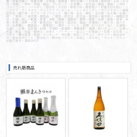
舞・残暑見舞い・残暑見舞・お歳暮・御歳暮・寒中見舞い・お年賀・御年賀・正月・お正
月・年越し・年末・年始・粗品・プレゼント・お見舞い・記念品・賞品・景品・二次会・
ゴルフコンペ・ノベルティ・母の日・父の日・敬老の日・敬老祝い・お誕生日お祝い・バ
ースデイ・クリスマス・クリスマスプレゼント・バレンタインデー・ホワイトデー・結婚
記念日・贈り物・ギフト・ギフトセット・贈り物・お礼・御礼・手土産・お土産・お遣い
物・ご挨拶・ご自宅用・贈答品・ご贈答・記念日・記念品・誕生日・誕生祝い・結婚記念
日・引越し祝い・転居・昇進・栄転・感謝・還暦祝・華寿・緑寿・古希・喜寿・傘寿・米
寿・卒寿・白寿・上寿・歓送迎会・歓迎会・送迎会・粗品・卒業祝い・成人式・成人の
日・お見舞い・開店祝い・開業祝い・周年・イベント・協賛・ビジネス・法人・お彼岸・
お返し・お酒・日本酒・地酒・芋焼酎・麦焼酎・黒糖焼酎・梅酒・和リキュール・仏事・
お盆・新盆・初盆・御供え・お供え・パーティー・合コン・お見合い・花見・お花見・こ
だわり・蔵元直送・直送・ランキング・売れ筋・杜氏・クチコミ・ポイント・詰め合わ
せ・詰め合せセット・飲み比べ・飲み比べセット・お試し・おためし・セット・グルメ・
お取り寄せ・酒楽SHOP
売れ筋商品