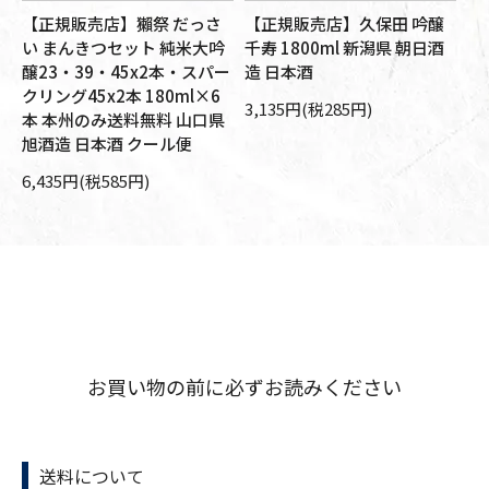
【正規販売店】獺祭 だっさ
【正規販売店】久保田 吟醸
【
い まんきつセット 純米大吟
千寿 1800ml 新潟県 朝日酒
大
醸23・39・45x2本・スパー
造 日本酒
朝
送
クリング45x2本 180ml×6
本
3,135円(税285円)
本 本州のみ送料無料 山口県
10
旭酒造 日本酒 クール便
6,435円(税585円)
お買い物の前に必ずお読みください
送料について