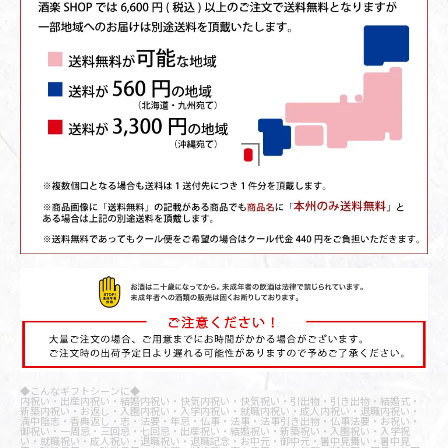
◆こんなギフトシーンに◆
内祝い・出産内祝い・結婚内祝い・快気内祝い・快気祝い・引出物・引き出物・結婚式・
新築内祝い・お返し・入園内祝い・入学内祝い・就職内祝い・成人内祝い・退職内祝い・
満中陰志・香典返し・志・法要・年忌・仏事・法事・法事引き出物・仏事法要・お祝い・
御祝い・一周忌・三回忌・七回忌・出産祝い・結婚祝い・新築祝い・入園祝い・入学祝
い・就職祝い・成人祝い・退職祝い・退職記念・お中元・御中元・暑中見舞い・暑中見