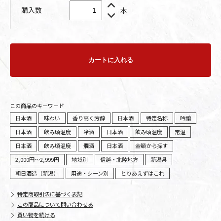
購入数
本
カートに入れる
この商品のキーワード
日本酒
味わい
香り高く芳醇
日本酒
特定名称
吟醸
日本酒
飲み頃温度
冷酒
日本酒
飲み頃温度
常温
日本酒
飲み頃温度
燗酒
日本酒
金額から探す
2,000円～2,999円
地域別
信越・北陸地方
新潟県
朝日酒造（新潟）
用途・シーン別
とりあえずはこれ
特定商取引法に基づく表記
この商品について問い合わせる
買い物を続ける