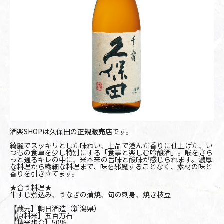
酒楽SHOPは久保田の
正規販売店
です。
綺麗でスッキリとした味わい、上品で澄んだ香りに仕上げた、い
つもの食卓を少し特別にする「食事と楽しむ吟醸酒」。喉をさら
っと通るキレの中に、米本来の旨味と酸味が感じられます。濃厚
な料理から繊細な料理まで、味を邪魔することなく、素材の味と
香りを引き立てます。
★合う料理★
牛すじ煮込み、うなぎの蒲焼、旬の刺身、焼き枝豆
【蔵元】朝日酒造（新潟県）
【原料米】五百万石
【精米歩合】50%