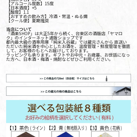
【アルコール度数】15度
【日本酒度】+5
【酸度】1.1
【おすすめの飲み方】冷酒・常温・ぬる燗
【クール便】夏期推奨
当店について
「酒楽SHOP」は大正5年から続く、台東区の酒販店「ヤマロ
ク」のインターネット通販ショップです
都内最大級の酒専用庫「純米入谷蔵」では蔵元さんから 直送い
ただいた純米酒を中心としたお酒を、温度管理・鮮度管理を徹底
して、お客様のもとへお届けしております。
ラッピングも承ります。ギフトやお中元・お歳暮、お世話になっ
た方へ、日本酒・梅酒・焼酎などぜひご利用ください。