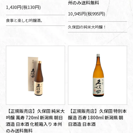
州のみ送料無料
1,430円(税130円)
10,945円(税995円)
食事と楽しむ吟醸酒。
久保田の純米大吟醸！
【正規販売店】久保田 純米大
【正規販売店】久保田 特別本
吟醸 萬寿 720ml 新潟県 朝日
醸造 百寿 1800ml 新潟県 朝
酒造 日本酒 化粧箱入り 本州
日酒造 日本酒
のみ送料無料