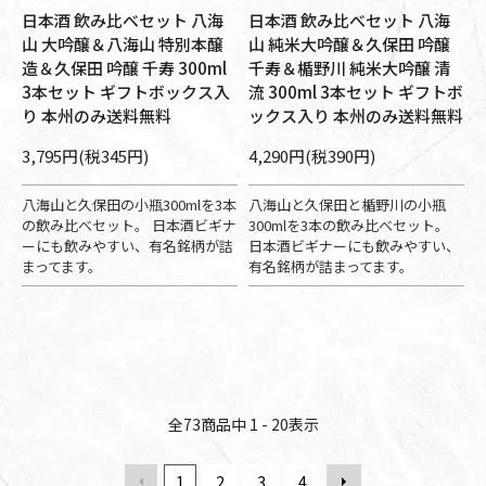
日本酒 飲み比べセット 八海
日本酒 飲み比べセット 八海
山 大吟醸＆八海山 特別本醸
山 純米大吟醸＆久保田 吟醸
造＆久保田 吟醸 千寿 300ml
千寿＆楯野川 純米大吟醸 清
3本セット ギフトボックス入
流 300ml 3本セット ギフトボ
り 本州のみ送料無料
ックス入り 本州のみ送料無料
3,795円(税345円)
4,290円(税390円)
八海山と久保田の小瓶300mlを3本
八海山と久保田と楯野川の小瓶
の飲み比べセット。 日本酒ビギナ
300mlを3本の飲み比べセット。
ーにも飲みやすい、有名銘柄が詰
日本酒ビギナーにも飲みやすい、
まってます。
有名銘柄が詰まってます。
全
73
商品中
1 - 20
表示
1
2
3
4