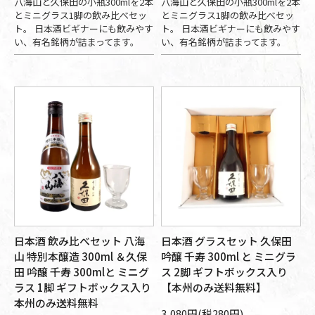
八海山と久保田の小瓶300mlを2本
八海山と久保田の小瓶300mlを2本
とミニグラス1脚の飲み比べセッ
とミニグラス1脚の飲み比べセッ
ト。 日本酒ビギナーにも飲みやす
ト。 日本酒ビギナーにも飲みやす
い、有名銘柄が詰まってます。
い、有名銘柄が詰まってます。
日本酒 飲み比べセット 八海
日本酒 グラスセット 久保田
山 特別本醸造 300ml ＆久保
吟醸 千寿 300ml と ミニグラ
田 吟醸 千寿 300mlと ミニグ
ス 2脚 ギフトボックス入り
ラス 1脚 ギフトボックス入り
【本州のみ送料無料】
本州のみ送料無料
3,080円(税280円)