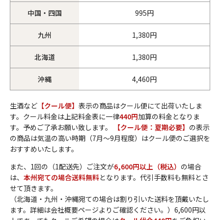
中国・四国
995円
九州
1,380円
北海道
1,380円
沖縄
4,460円
生酒など
【クール便】
表示の商品はクール便にて出荷いたしま
す。クール料金は上記料金表に一律
440円
加算の料金となりま
す。予めご了承お願い致します。
【クール便：夏期必要】
の表示
の商品は気温の高い時期（7月～9月程度）はクール便のご選択を
おすすめいたします。
また、1回の（1配送先）ご注文が
6,600円以上（税込）
の場合
は、
本州宛ての場合送料無料
となります。代引手数料も無料とさ
せて頂きます。
（北海道・九州・沖縄宛ての場合は割り引いた送料を頂戴いたし
ます。詳細は会社概要ページよりご確認ください。）6,600円以