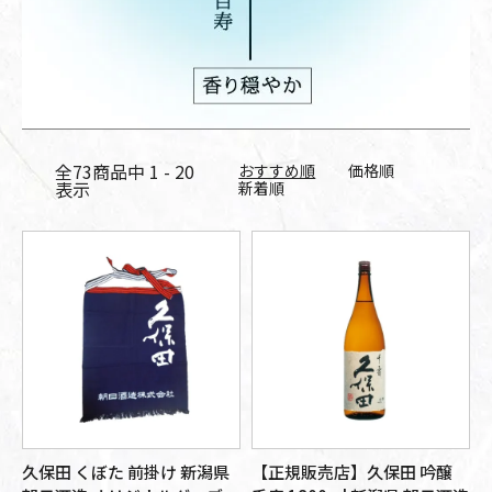
全
73
商品中
1 - 20
おすすめ順
価格順
表示
新着順
久保田 くぼた 前掛け 新潟県
【正規販売店】久保田 吟醸