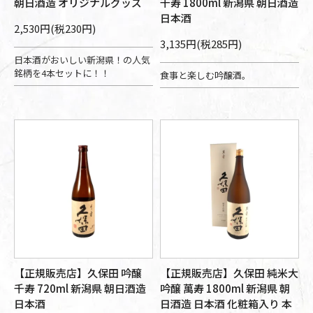
朝日酒造 オリジナルグッズ
千寿 1800ml 新潟県 朝日酒造
日本酒
2,530円(税230円)
3,135円(税285円)
日本酒がおいしい新潟県！の人気
銘柄を4本セットに！！
食事と楽しむ吟醸酒。
【正規販売店】久保田 吟醸
【正規販売店】久保田 純米大
千寿 720ml 新潟県 朝日酒造
吟醸 萬寿 1800ml 新潟県 朝
日本酒
日酒造 日本酒 化粧箱入り 本