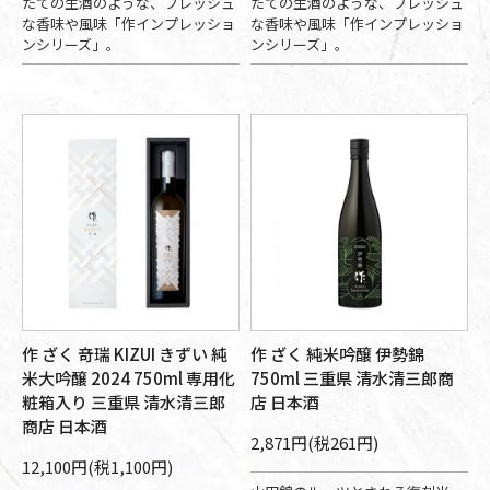
たての生酒のような、フレッシュ
たての生酒のような、フレッシュ
な香味や風味「作インプレッショ
な香味や風味「作インプレッショ
ンシリーズ」。
ンシリーズ」。
作 ざく 竒瑞 KIZUI きずい 純
作 ざく 純米吟醸 伊勢錦
米大吟醸 2024 750ml 専用化
750ml 三重県 清水清三郎商
粧箱入り 三重県 清水清三郎
店 日本酒
商店 日本酒
2,871円(税261円)
12,100円(税1,100円)