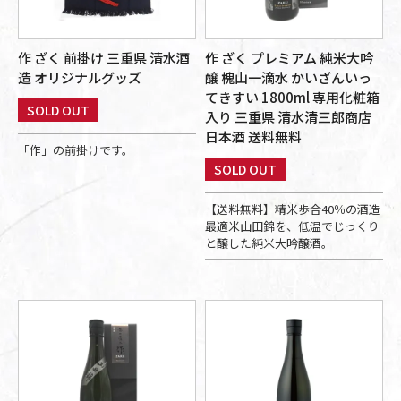
作 ざく 前掛け 三重県 清水酒
作 ざく プレミアム 純米大吟
造 オリジナルグッズ
醸 槐山一滴水 かいざんいっ
てきすい 1800ml 専用化粧箱
SOLD OUT
入り 三重県 清水清三郎商店
日本酒 送料無料
「作」の前掛けです。
SOLD OUT
【送料無料】精米歩合40％の酒造
最適米山田錦を、低温でじっくり
と醸した純米大吟醸酒。