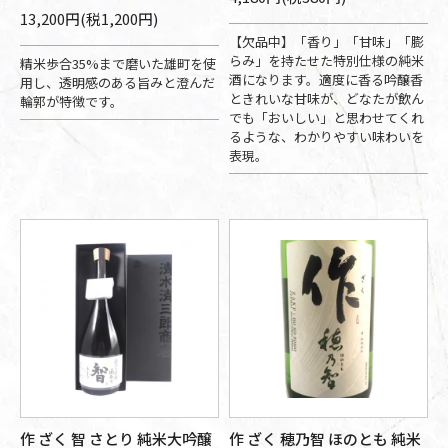
13,200円(税1,200円)
【欠品中】「香り」「甘味」「膨
らみ」を持たせた特別仕様の純米
精米歩合35%まで磨いた雄町を使
酒になります。適度に香る吟醸香
用し、透明感のある旨みと澄んだ
ときれいな甘味が、どなたが飲ん
輪郭が特徴です。
でも「おいしい」と思わせてくれ
るような、わかりやすい味わいを
表現。
作 ざく 智 さとり 純米大吟醸
作 ざく 穂乃智 ほのとも 純米