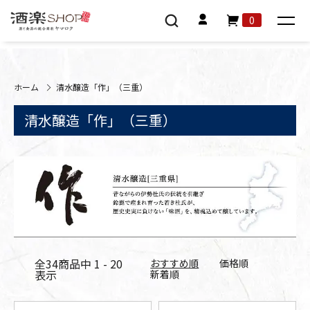
0
ホーム
清水醸造「作」（三重）
清水醸造「作」（三重）
全
34
商品中
1 - 20
おすすめ順
価格順
表示
新着順