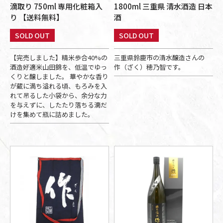
滴取り 750ml 専用化粧箱入
1800ml 三重県 清水酒造 日本
り 【送料無料】
酒
SOLD OUT
SOLD OUT
【完売しました】精米歩合40%の
三重県鈴鹿市の清水醸造さんの
酒造好適米山田錦を、低温でゆっ
作（ざく）穂乃智です。
くりと醸しました。 華やかな香り
が蔵に満ち溢れる頃、もろみを入
れて吊るした小袋から、余分な力
を与えずに、したたり落ちる滴だ
けを集めて瓶に詰めました。