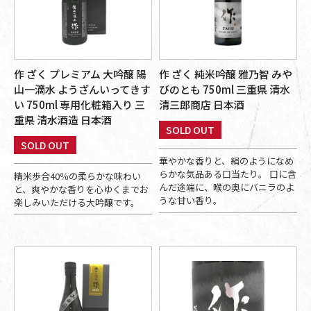
作 ざく プレミアム 大吟醸 陽
作 ざく 純米吟醸 雅乃智 みや
山一滴水 ようざんいってきす
びのとも 750ml 三重県 清水
い 750ml 専用化粧箱入り 三
清三郎商店 日本酒
重県 清水酒造 日本酒
SOLD OUT
SOLD OUT
華やかな香りと、絹のようになめ
らかな気品ある口当たり。 口に含
精米歩合40％の柔らかな味わい
んだ途端に、喉の奥にバニラのよ
と、爽やかな香りを心ゆくまでお
うな甘い香り。
楽しみいただける大吟醸です。