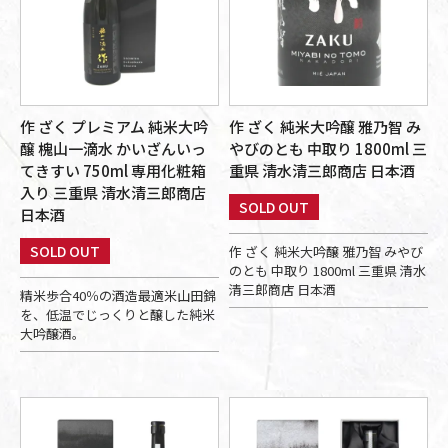
作 ざく プレミアム 純米大吟
作 ざく 純米大吟醸 雅乃智 み
醸 槐山一滴水 かいざんいっ
やびのとも 中取り 1800ml 三
てきすい 750ml 専用化粧箱
重県 清水清三郎商店 日本酒
入り 三重県 清水清三郎商店
SOLD OUT
日本酒
SOLD OUT
作 ざく 純米大吟醸 雅乃智 みやび
のとも 中取り 1800ml 三重県 清水
清三郎商店 日本酒
精米歩合40％の酒造最適米山田錦
を、低温でじっくりと醸した純米
大吟醸酒。