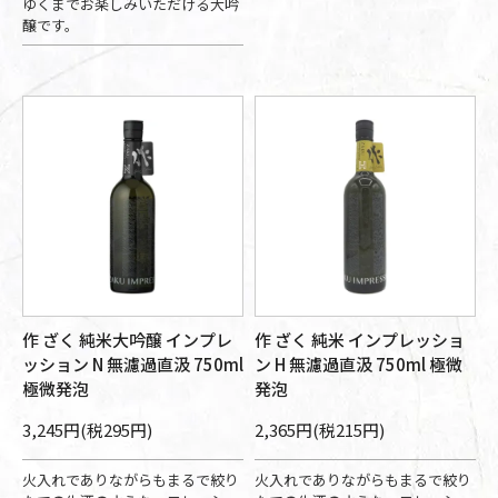
ゆくまでお楽しみいただける大吟
醸です。
作 ざく 純米大吟醸 インプレ
作 ざく 純米 インプレッショ
ッション N 無濾過直汲 750ml
ン H 無濾過直汲 750ml 極微
極微発泡
発泡
3,245円(税295円)
2,365円(税215円)
火入れでありながらもまるで絞り
火入れでありながらもまるで絞り