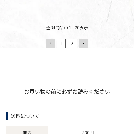
全
34
商品中
1 - 20
表示
1
2
お買い物の前に必ずお読みください
送料について
都内
830円