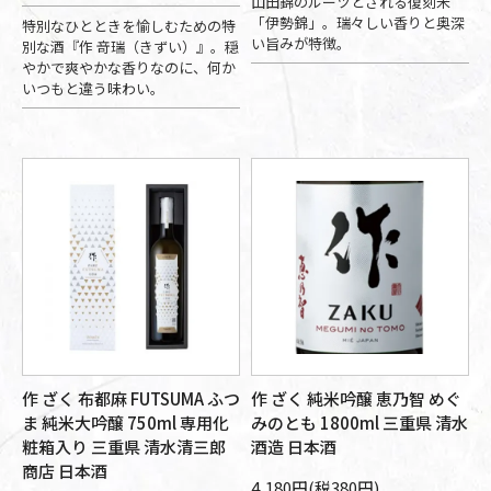
山田錦のルーツとされる復刻米
「伊勢錦」。瑞々しい香りと奥深
特別なひとときを愉しむための特
い旨みが特徴。
別な酒『作 竒瑞（きずい）』。穏
やかで爽やかな香りなのに、何か
いつもと違う味わい。
作 ざく 布都麻 FUTSUMA ふつ
作 ざく 純米吟醸 恵乃智 めぐ
ま 純米大吟醸 750ml 専用化
みのとも 1800ml 三重県 清水
粧箱入り 三重県 清水清三郎
酒造 日本酒
商店 日本酒
4,180円(税380円)