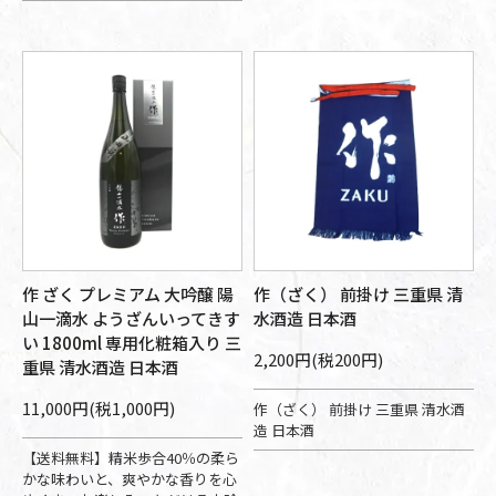
作 ざく プレミアム 大吟醸 陽
作（ざく） 前掛け 三重県 清
山一滴水 ようざんいってきす
水酒造 日本酒
い 1800ml 専用化粧箱入り 三
2,200円(税200円)
重県 清水酒造 日本酒
11,000円(税1,000円)
作（ざく） 前掛け 三重県 清水酒
造 日本酒
【送料無料】精米歩合40％の柔ら
かな味わいと、爽やかな香りを心