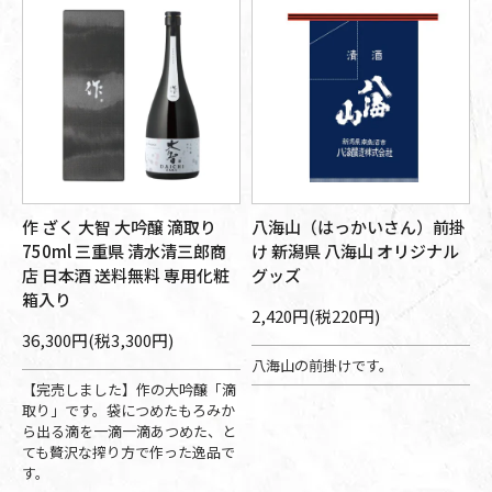
作 ざく 大智 大吟醸 滴取り
八海山（はっかいさん）前掛
750ml 三重県 清水清三郎商
け 新潟県 八海山 オリジナル
店 日本酒 送料無料 専用化粧
グッズ
箱入り
2,420円(税220円)
36,300円(税3,300円)
八海山の前掛けです。
【完売しました】作の大吟醸「滴
取り」です。袋につめたもろみか
ら出る滴を一滴一滴あつめた、と
ても贅沢な搾り方で作った逸品で
す。