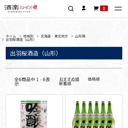
0
ホーム
地域別
北海道・東北地方
山形県
出羽桜酒造（山形）
出羽桜酒造（山形）
全
6
商品中
1 - 6
表
おすすめ順
価格順
示
新着順