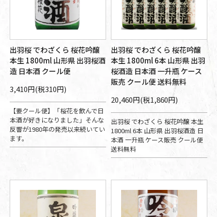
出羽桜 でわざくら 桜花吟醸
出羽桜 でわざくら 桜花吟醸
本生 1800ml 山形県 出羽桜酒
本生 1800ml 6本 山形県 出羽
造 日本酒 クール便
桜酒造 日本酒 一升瓶 ケース
販売 クール便 送料無料
3,410円(税310円)
20,460円(税1,860円)
【要クール便】「桜花を飲んで日
本酒が好きになりました」そんな
出羽桜 でわざくら 桜花吟醸 本生
反響が1980年の発売以来続いてい
1800ml 6本 山形県 出羽桜酒造 日
ます。
本酒 一升瓶 ケース販売 クール便
送料無料