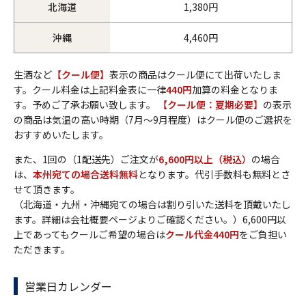
北海道
1,380円
沖縄
4,460円
生酒など
【クール便】
表示の商品はクール便にて出荷いたしま
す。クール料金は上記料金表に一律
440円
加算の料金となりま
す。予めご了承お願い致します。
【クール便：夏期必要】
の表示
の商品は気温の高い時期（7月～9月程度）はクール便のご選択を
おすすめいたします。
また、1回の（1配送先）ご注文が
6,600円以上（税込）
の場合
は、
本州宛ての場合送料無料
となります。代引手数料も無料とさ
せて頂きます。
（北海道・九州・沖縄宛ての場合は割り引いた送料を頂戴いたし
ます。詳細は会社概要ページよりご確認ください。）6,600円以
上であってもクールご希望の場合は
クール代金440円
をご負担い
ただきます。
営業日カレンダー