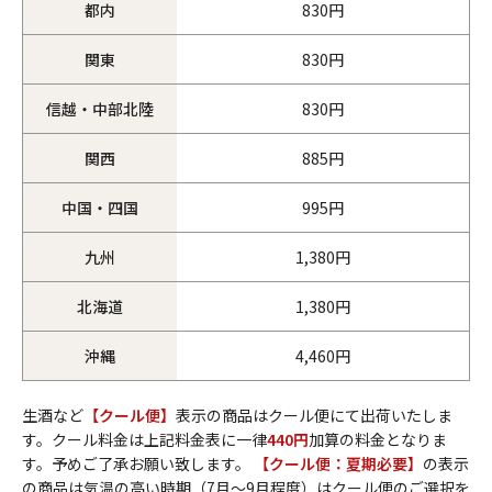
都内
830円
関東
830円
信越・中部北陸
830円
関西
885円
中国・四国
995円
九州
1,380円
北海道
1,380円
沖縄
4,460円
生酒など
【クール便】
表示の商品はクール便にて出荷いたしま
す。クール料金は上記料金表に一律
440円
加算の料金となりま
す。予めご了承お願い致します。
【クール便：夏期必要】
の表示
の商品は気温の高い時期（7月～9月程度）はクール便のご選択を