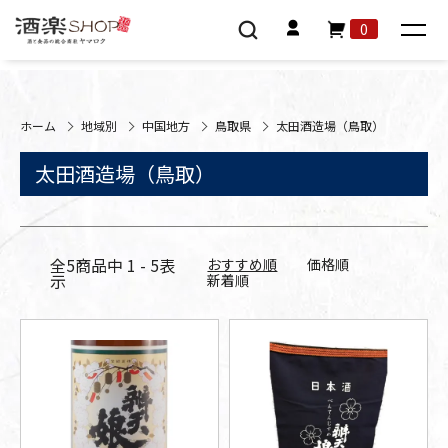
0
ホーム
地域別
中国地方
鳥取県
太田酒造場（鳥取）
太田酒造場（鳥取）
全
5
商品中
1 - 5
表
おすすめ順
価格順
示
新着順