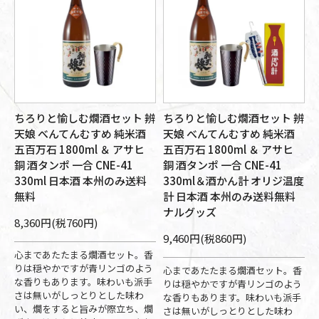
ちろりと愉しむ燗酒セット 辨
ちろりと愉しむ燗酒セット 辨
天娘 べんてんむすめ 純米酒
天娘 べんてんむすめ 純米酒
五百万石 1800ml ＆ アサヒ
五百万石 1800ml ＆ アサヒ
銅 酒タンポ 一合 CNE-41
銅 酒タンポ 一合 CNE-41
330ml 日本酒 本州のみ送料
330ml＆酒かん計 オリジ温度
無料
計 日本酒 本州のみ送料無料
ナルグッズ
8,360円(税760円)
9,460円(税860円)
心まであたたまる燗酒セット。香
りは穏やかですが青リンゴのよう
心まであたたまる燗酒セット。香
な香りもあります。味わいも派手
りは穏やかですが青リンゴのよう
さは無いがしっとりとした味わ
な香りもあります。味わいも派手
い、燗をすると旨みが際立ち、燗
さは無いがしっとりとした味わ