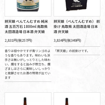
辨天娘 べんてんむすめ 純米
辨天娘（べんてんむすめ） 前
酒 五百万石 1800ml 鳥取県
掛け 鳥取県 太田酒造場 日本
太田酒造場 日本酒 弁天娘
酒 弁天娘
2,831円(税257円)
3,834円(税349円)
香りは穏やかですが青リンゴのよ
「辨天娘」の前掛けです。
うな香りもあります。味わいも派
手さは無いがしっとりとした味わ
い、燗をすると旨みが際立ち、燗
ざましはさらに美味しいしっかり
と発酵させたお酒の特徴が出てい
ます