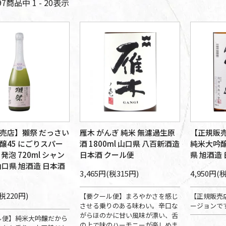
97
商品中
1 - 20
表示
売店】獺祭 だっさい
雁木 がんぎ 純米 無濾過生原
【正規販売
醸45 にごりスパー
酒 1800ml 山口県 八百新酒造
純米大吟醸 
発泡 720ml シャン
日本酒 クール便
県 旭酒造
山口県 旭酒造 日本酒
3,465円(税315円)
4,950円(
(税220円)
【要クール便】まろやかさを感じ
【正規販売
させる乗りのある味わい。辛口な
ージョンで
がらほのかに甘い風味が漂い、舌
ル便】純米大吟醸だから
の上で味のハーモニーが楽しめま