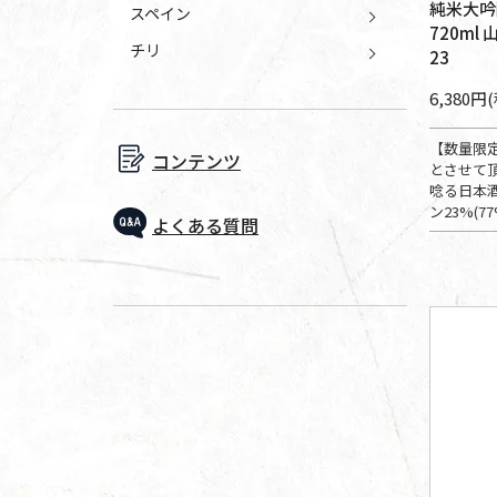
純米大吟
スペイン
720ml
チリ
23
6,380円
【数量限
コンテンツ
とさせて
唸る日本
ン23%(77
よくある質問