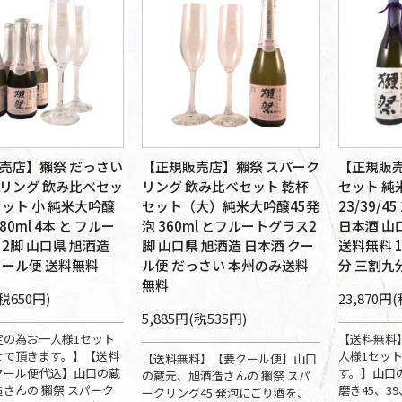
売店】獺祭 だっさい
【正規販売店】獺祭 スパーク
【正規販売
リング 飲み比べセッ
リング 飲み比べセット 乾杯
セット 純
セット 小 純米大吟醸
セット（大）純米大吟醸45発
23/39/45
80ml 4本 と フルー
泡 360ml とフルートグラス2
日本酒 山
2脚 山口県 旭酒造
脚 山口県 旭酒造 日本酒 クー
送料無料 1
クール便 送料無料
ル便 だっさい 本州のみ送料
分 三割九
無料
(税650円)
23,870円(
5,885円(税535円)
定の為お一人様1セット
【送料無料
せて頂きます。】【送料
人様1セッ
【送料無料】【要クール便】山口
クール便代込】山口の蔵
す。】山口
の蔵元、旭酒造さんの 獺祭 スパ
さんの 獺祭 スパーク
磨き45、3
ークリング45 発泡にごり酒を、