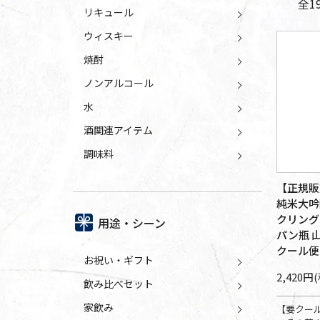
全
1
リキュール
ウィスキー
焼酎
ノンアルコール
水
酒関連アイテム
調味料
【正規販
純米大吟
クリング 
用途・シーン
パン瓶 
クール便
お祝い・ギフト
2,420円
飲み比べセット
家飲み
【要クー