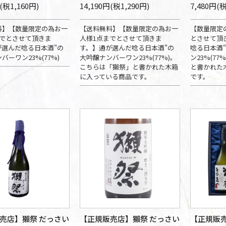
(税1,160円)
14,190円(税1,290円)
7,480円(
料】【数量限定の為お一
【送料無料】【数量限定の為お一
【数量限定
までとさせて頂きま
人様1点までとさせて頂きま
とさせて頂
が選んだ唸る日本酒"の
す。】通が選んだ唸る日本酒"の
唸る日本酒
バーワン23%(77%)
大吟醸ナンバーワン23%(77%)。
ン23%(7
こちらは「獺祭」と書かれた木箱
と書かれた
に入っている商品です。
です。
売店】獺祭 だっさい
【正規販売店】獺祭 だっさい
【正規販