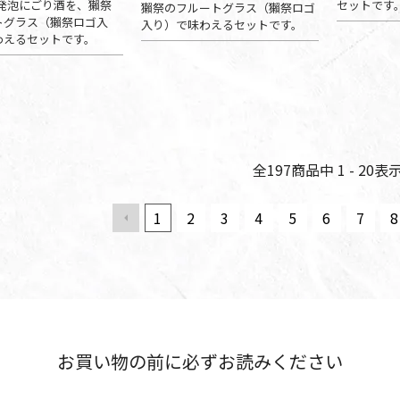
 発泡にごり酒を、獺祭
セットです
獺祭のフルートグラス（獺祭ロゴ
トグラス（獺祭ロゴ入
入り）で味わえるセットです。
わえるセットです。
全
197
商品中
1 - 20
表
1
2
3
4
5
6
7
8
お買い物の前に必ずお読みください