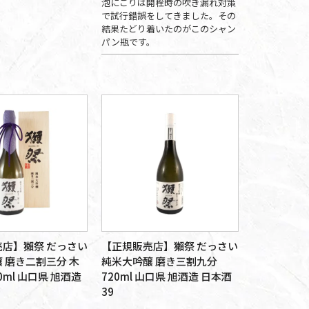
泡にごりは開栓時の吹き漏れ対策
で試行錯誤をしてきました。その
結果たどり着いたのがこのシャン
パン瓶です。
店】獺祭 だっさい
【正規販売店】獺祭 だっさい
 磨き二割三分 木
純米大吟醸 磨き三割九分
0ml 山口県 旭酒造
720ml 山口県 旭酒造 日本酒
39