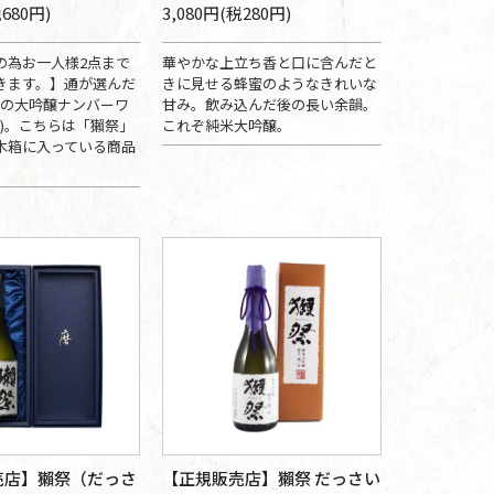
税680円)
3,080円(税280円)
の為お一人様2点まで
華やかな上立ち香と口に含んだと
きます。】通が選んだ
きに見せる蜂蜜のようなきれいな
"の大吟醸ナンバーワ
甘み。飲み込んだ後の長い余韻。
7%)。こちらは「獺祭」
これぞ純米大吟醸。
木箱に入っている商品
売店】獺祭（だっさ
【正規販売店】獺祭 だっさい