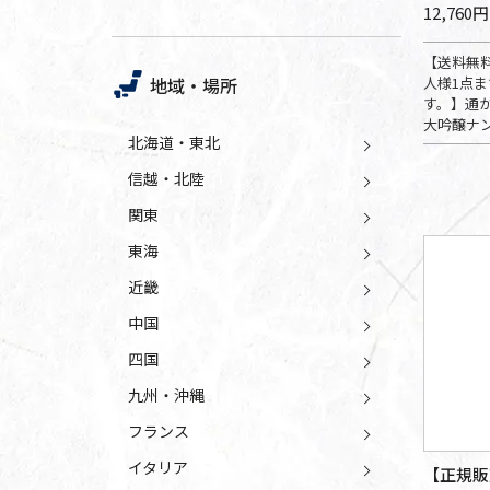
12,760円
【送料無
人様1点
地域・場所
す。】通
大吟醸ナン
北海道・東北
信越・北陸
関東
東海
近畿
中国
四国
九州・沖縄
フランス
イタリア
【正規販