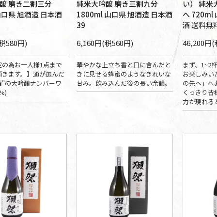
醸 磨き二割三分
純米大吟醸 磨き三割九分
い） 純米
 山口県 旭酒造 日本酒
1800ml 山口県 旭酒造 日本酒
へ 720m
39
酒 送料無
(税580円)
6,160円(税560円)
46,200円(
定の為お一人様1点まで
華やかな上立ち香と口に含んだと
まず、1~2
頂きます。】通が選んだ
きに見せる蜂蜜のようなきれいな
お楽しみい
酒"の大吟醸ナンバーワ
甘み。飲み込んだ後の長い余韻。
の先へ」へ
%)
くっきり皆
力が現れる