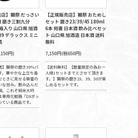
店】獺祭 だっさい
【正規販売店】獺祭 おためし
 磨き三割九分
セット 磨き23/39/45 180ml
DX箱入り 山口県 旭酒
6本 宛書 日本酒 飲み比べセッ
39 デラックス ミニ
ト 山口県 旭酒造 日本酒 送料
瓶
無料
税150円)
7,150円(税650円)
店】獺祭の磨き39％バ
【送料無料】【数量限定の為お一
す。華やかな上立ち香
人様1セットまでとさせて頂きま
だときに見せる蜂蜜の
す。】獺祭の磨き23、39、50が楽
いな甘み。飲み込んだ
しめるセットです。
韻。これぞ純米大吟
は専用化粧箱「DXボッ
っている商品です。