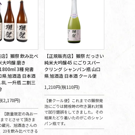
店】獺祭 飲み比べ
【正規販売店】獺祭 だっさい
米大吟醸 磨き
純米大吟醸45 にごりスパー
 1800ml 3種 宛書
クリング シャンパン瓶 山口
口県 旭酒造 日本酒
県 旭酒造 日本酒 クール便
.8L 一升瓶 二割三
1,210円(税110円)
分
税2,170円)
【要クール便】これまでの獺祭発
泡にごりは開栓時の吹き漏れ対策
で試行錯誤をしてきました。その
】【数量限定の為お一
結果たどり着いたのがこのシャン
トまでとさせて頂きま
パン瓶です。
の蔵元、旭酒造さんの
9、23を飲み比べできる