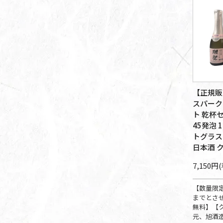
【正規販
スパーク
ト 乾杯
45発泡 1
トグラス 
日本酒 
7,150円
【数量限
までとさ
無料】【
元、旭酒造