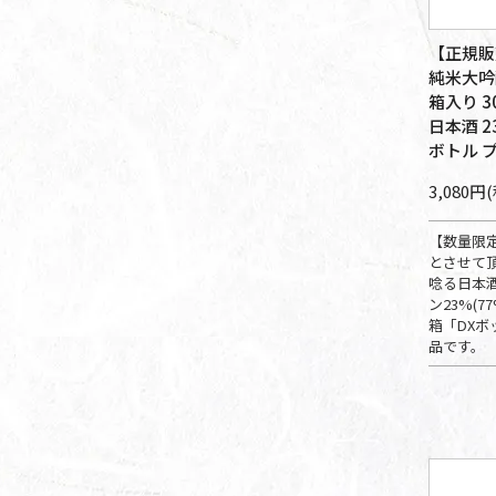
【正規販
純米大吟
箱入り 3
日本酒 2
ボトル 
3,080円
【数量限
とさせて
唸る日本
ン23%(
箱「DX
品です。