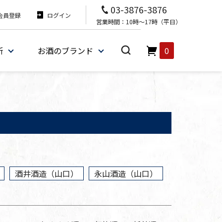
03-3876-3876
会員登録
ログイン
営業時間：10時～17時（平日）
所
お酒のブランド
0
酒井酒造（山口）
永山酒造（山口）