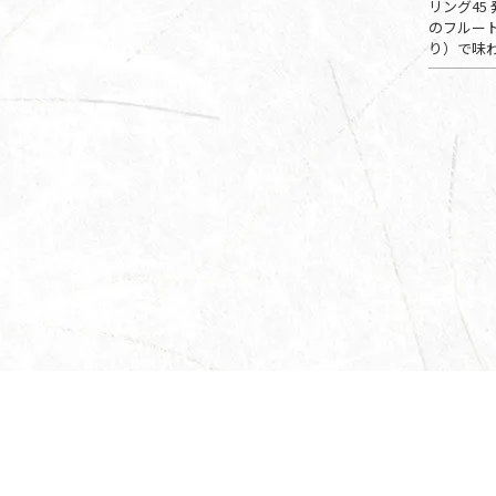
リング45
のフルー
り）で味