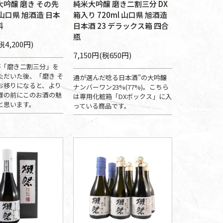
大吟醸 磨き その先
純米大吟醸 磨き二割三分 DX
l 山口県 旭酒造 日本
箱入り 720ml 山口県 旭酒造
料
日本酒 23 デラックス箱 四合
瓶
税4,200円)
7,150円(税650円)
杯「磨き二割三分」を
ただいた後、「磨き そ
通が選んだ唸る日本酒"の大吟醸
お移りになると、より
ナンバーワン23%(77%)。こちら
様の前にこのお酒の魅
は専用化粧箱「DXボックス」に入
と思います。
っている商品です。