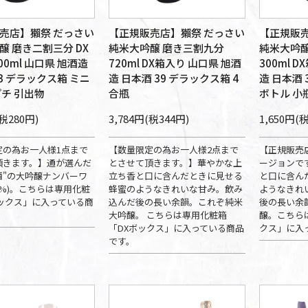
売店】獺祭 だっさい
【正規販売店】獺祭 だっさい
【正規販売
醸 磨き二割三分 DX
純米大吟醸 磨き三割九分
純米大吟醸
00ml 山口県 旭酒造
720ml DX箱入り 山口県 旭酒
300ml 
3 デラックス箱 ミニ
造 日本酒 39 デラックス箱 4
造 日本酒 
プチ 引出物
合瓶
ボトル 小
(税280円)
3,784円(税344円)
1,650円(
定の為お一人様1点まで
【数量限定の為お一人様2点まで
【正規販売
頂きます。】通が選んだ
とさせて頂きます。】華やかな上
ージョンで
酒"の大吟醸ナンバーワ
立ち香と口に含んだときに見せる
と口に含ん
77%)。こちらは専用化粧
蜂蜜のようなきれいな甘み。飲み
ようなきれ
ボックス」に入っている商
込んだ後の長い余韻。これぞ純米
後の長い余
大吟醸。 こちらは専用化粧箱
醸。こちら
「DXボックス」に入っている商品
クス」に入
です。