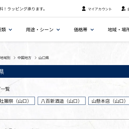
料！ラッピング承ります。
マイアカウント
種類
用途・シーン
価格帯
地域・場
地域別
中国地方
山口県
県
プ一覧
社獺祭（山口）
八百新酒造（山口）
山懸本店（山口）