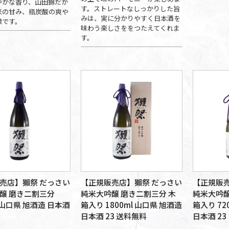
やかな香り、山田錦だか
す。ストレートなしっかりした旨
米の甘み、瓶炭酸の爽や
みは、実に分かりやすく日本酒を
徴です。
味わう楽しさををつたえてくれま
す。
売店】獺祭 だっさい
【正規販売店】獺祭 だっさい
【正規販売
醸 磨き二割三分
純米大吟醸 磨き二割三分 木
純米大吟醸
l 山口県 旭酒造 日本酒
箱入り 1800ml 山口県 旭酒造
箱入り 72
日本酒 23 送料無料
日本酒 23