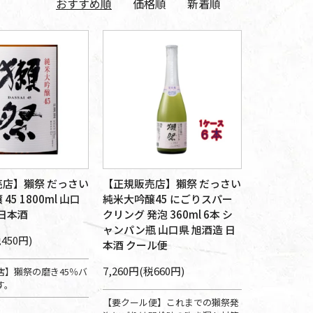
おすすめ順
価格順
新着順
店】獺祭 だっさい
【正規販売店】獺祭 だっさい
45 1800ml 山口
純米大吟醸45 にごりスパー
 日本酒
クリング 発泡 360ml 6本 シ
ャンパン瓶 山口県 旭酒造 日
税450円)
本酒 クール便
7,260円(税660円)
店】獺祭の磨き45％バ
す。
【要クール便】これまでの獺祭発