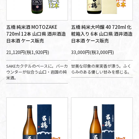
五橋 純米酒 MOTOZAKE
五橋 純米大吟醸 40 720ml 化
720ml 12本 山口県 酒井酒造
粧箱入り 6本 山口県 酒井酒造
日本酒 ケース販売
日本酒 ケース販売
21,120円(税1,920円)
33,000円(税3,000円)
SAKEカクテルのベースに。バーカ
甘美な印象の果実香が漂う。ふく
ウンターが似合う山口・岩国の純
らみのある優しい甘みを感じる。
米酒。