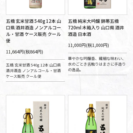
五橋 玄米甘酒 540g 12本 山
五橋 純米大吟醸 錦帯五橋
口県 酒井酒造 ノンアルコー
720ml 木箱入り 山口県 酒井
ル・甘酒 ケース販売 クール
酒造 日本酒
便
11,000円(税1,000円)
11,664円(税864円)
華やかな吟醸香、繊細な味わい、
水のごとき舌触りはまさに手造り
五橋 玄米甘酒 540g 12本 山口県
の逸品。
酒井酒造 ノンアルコール・甘酒
ケース販売 クール便