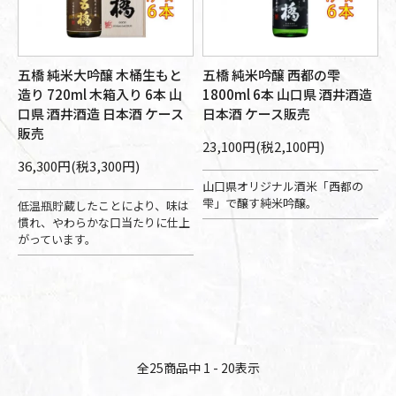
五橋 純米大吟醸 木桶生もと
五橋 純米吟醸 西都の雫
造り 720ml 木箱入り 6本 山
1800ml 6本 山口県 酒井酒造
口県 酒井酒造 日本酒 ケース
日本酒 ケース販売
販売
23,100円(税2,100円)
36,300円(税3,300円)
山口県オリジナル酒米「西都の
雫」で醸す純米吟醸。
低温瓶貯蔵したことにより、味は
慣れ、やわらかな口当たりに仕上
がっています。
全
25
商品中
1 - 20
表示