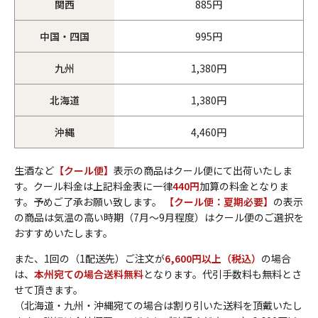
関西
885円
中国・四国
995円
九州
1,380円
北海道
1,380円
沖縄
4,460円
生酒など
【クール便】
表示の商品はクール便にて出荷いたしま
す。クール料金は上記料金表に一律
440円
加算の料金となりま
す。予めご了承お願い致します。
【クール便：夏期必要】
の表示
の商品は気温の高い時期（7月～9月程度）はクール便のご選択を
おすすめいたします。
また、1回の（1配送先）ご注文が
6,600円以上（税込）
の場合
は、
本州宛ての場合送料無料
となります。代引手数料も無料とさ
せて頂きます。
（北海道・九州・沖縄宛ての場合は割り引いた送料を頂戴いたし