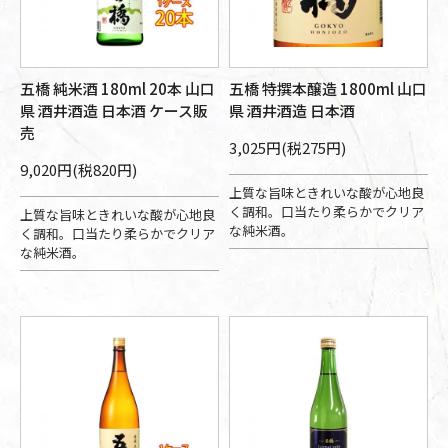
五橋 純米酒 180ml 20本 山口
五橋 特撰本醸造 1800ml 山口
県 酒井酒造 日本酒 ケース販
県 酒井酒造 日本酒
売
3,025円(税275円)
9,020円(税820円)
上質な旨味ときれいな酸が心地良
く調和。口当たり柔らかでクリア
上質な旨味ときれいな酸が心地良
な純米酒。
く調和。口当たり柔らかでクリア
な純米酒。