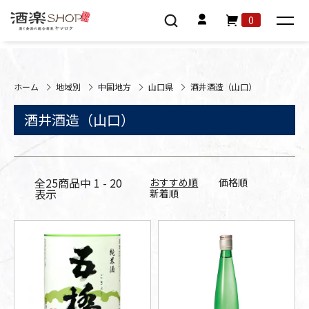
0
ホーム
地域別
中国地方
山口県
酒井酒造（山口）
酒井酒造（山口）
全
25
商品中
1 - 20
おすすめ順
価格順
表示
新着順