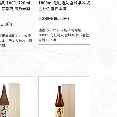
町 100% 720ml
1800ml 化粧箱入 宮城県 株式
 京都府 玉乃光酒
会社佐浦 日本酒
6,050円(税550円)
税270円)
浦霞 うらかすみ 純米大吟醸
1800ml 化粧箱入 宮城県 株式会社
備前雄町》100％使
佐浦 日本酒
フルーティ＆味わい豊
吟醸。