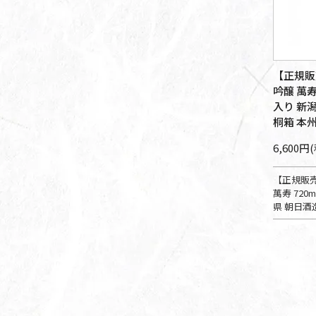
【正規販
吟醸 萬寿
入り 新
桐箱 本
6,600円
【正規販
萬寿 720
県 朝日酒