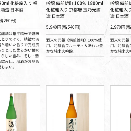
20ml 化粧箱入り 福
吟醸 備前雄町 100% 1800ml
吟醸 備前雄
七酒造 日本酒
化粧箱入り 京都府 玉乃光酒
化粧箱入り
造 日本酒
造 日本酒
(税260円)
5,940円(税540円)
2,970円(
吟醸酒は扁平精米で雑味
にとりのぞく。精緻な深
酒米の元祖《備前雄町》100％使
酒米の元祖《
落ち着いた香りで完成度
用。吟醸香フルーティ＆味わい豊
用。吟醸香
ろりとした柔らかい甘味
かな純米大吟醸。
かな純米大
くらした旨み、そして清
る飲み口。冷酒がお奨め
燗もよい。