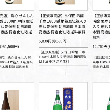
売店】洗心 せんしん
【正規販売店】久保田 吟醸
【正規販売
 1800ml 桐箱風紙
千寿 1800ml 桐箱風紙箱入り
吟醸 萬寿 
布貼 新潟県 朝日酒造
布貼 新潟県 朝日酒造 日本酒
入り 布貼
級感 桐箱 化粧箱 送
高級感 桐箱 化粧箱 送料無料
本酒 高級
無料
5,830円(税530円)
(税1,500円)
12,760円(
【正規販売店】久保田 吟醸 千寿
1800ml 木箱入り 新潟県 朝日酒造
店】洗心 せんしん 純
【正規販売
日本酒 桐箱 送料無料
800ml 木箱入り 新潟県
萬寿 1800
日本酒 桐箱 送料無料
酒造 日本酒