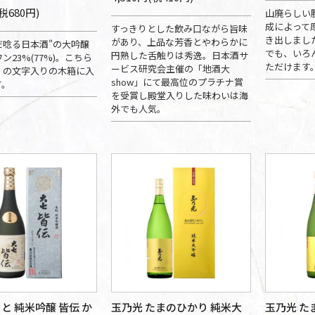
(税680円)
山廃らしい
成によって
すっきりとした飲み口ながら旨味
き出しまし
があり、上品な芳香とやわらかに
だ唸る日本酒"の大吟醸
でも、いろ
円熟した舌触りは秀逸。日本酒サ
ン23%(77%)。こちら
ただけます
ービス研究会主催の「地酒大
」の文字入りの木箱に入
show」にて最高位のプラチナ賞
す。
を受賞し殿堂入りした味わいは海
外でも人気。
と 純米吟醸 皆伝 か
玉乃光 たまのひかり 純米大
玉乃光 た