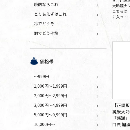
す。】通
晩酌ならこれ
大吟醸ナン
こちらは
とりあえずはこれ
に入って
冷でどうそ
燗でどうぞ熱
価格帯
～999円
1,000円～1,999円
2,000円～2,999円
【正規販
3,000円～4,999円
純米大吟
5,000円～9,999円
「感謝」木
口県 旭酒
10,000円～