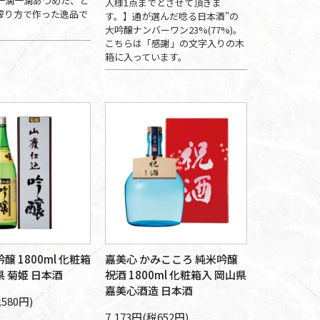
一滴一滴あつめた、と
人様1点までとさせて頂きま
搾り方で作った逸品で
す。】通が選んだ唸る日本酒"の
大吟醸ナンバーワン23%(77%)。
こちらは「感謝」の文字入りの木
箱に入っています。
醸 1800ml 化粧箱
嘉美心 かみこころ 純米吟醸
県 菊姫 日本酒
祝酒 1800ml 化粧箱入 岡山県
嘉美心酒造 日本酒
税580円)
7,173円(税652円)