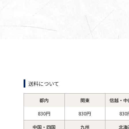
送料について
都内
関東
信越・中
830円
830円
830
中国・四国
九州
北海