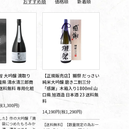
おすすめ順
価格順
新着順
智 大吟醸 滴取り
【正規販売店】獺祭 だっさい
三重県 清水清三郎商
純米大吟醸 磨き二割三分
 送料無料 専用化粧
「感謝」木箱入り1800ml 山
口県 旭酒造 日本酒 23 送料無
料
税3,300円)
14,190円(税1,290円)
した】作の大吟醸「滴
。袋につめたもろみか
【送料無料】【数量限定の為お一