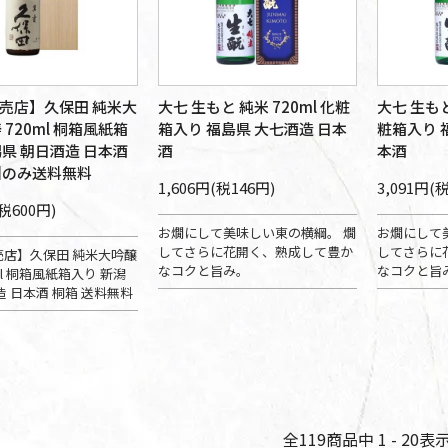
売店】久保田 純米大
大七 生もと 純米 720ml 化粧
大七 生もと
 720ml 桐箱風紙箱
箱入り 福島県 大七酒造 日本
粧箱入り 
潟県 朝日酒造 日本酒
酒
本酒
州のみ送料無料
1,606円(税146円)
3,091円(
(税600円)
お燗にして美味しい東の横綱。 燗
お燗にして
してさらに花開く、熟成して豊か
してさらに
売店】久保田 純米大吟醸
なコクと旨み。
なコクと旨
ml 桐箱風紙箱入り 新潟
造 日本酒 桐箱 送料無料
全
119
商品中
1 - 20
表