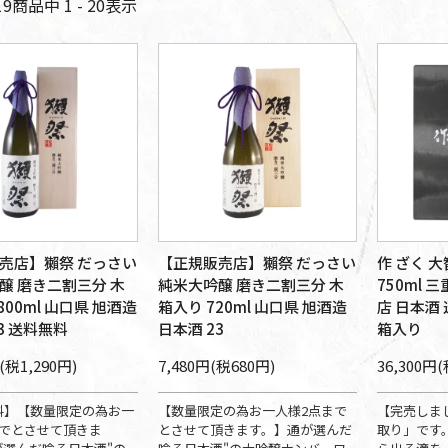
19
商品中
1 - 20
表示
売店】獺祭 だっさい
【正規販売店】獺祭 だっさい
作 ざく 大
醸 磨き二割三分 木
純米大吟醸 磨き二割三分 木
750ml 
800ml 山口県 旭酒造
箱入り 720ml 山口県 旭酒造
店 日本酒
3 送料無料
日本酒 23
箱入り
(税1,290円)
7,480円(税680円)
36,300円(
料】【数量限定の為お一
【数量限定の為お一人様2点まで
【完売しま
までとさせて頂きま
とさせて頂きます。】通が選んだ
取り」です