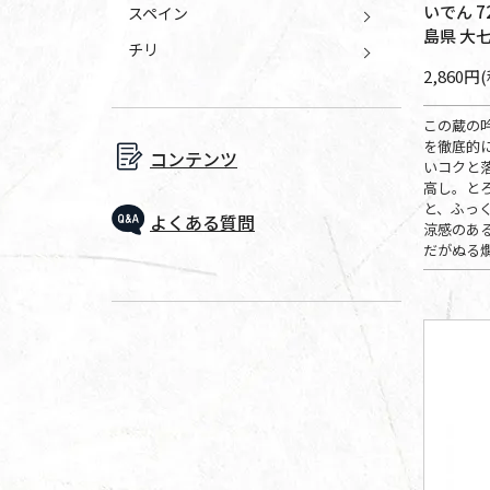
いでん 7
スペイン
島県 大
チリ
2,860円
この蔵の
を徹底的
コンテンツ
いコクと
高し。と
と、ふっ
よくある質問
涼感のあ
だがぬる