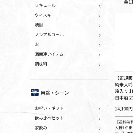
全
1
リキュール
ウィスキー
焼酎
ノンアルコール
水
酒関連アイテム
調味料
【正規販
純米大吟
箱入り 1
用途・シーン
日本酒 2
お祝い・ギフト
14,190円
飲み比べセット
【送料無
人様1点
家飲み