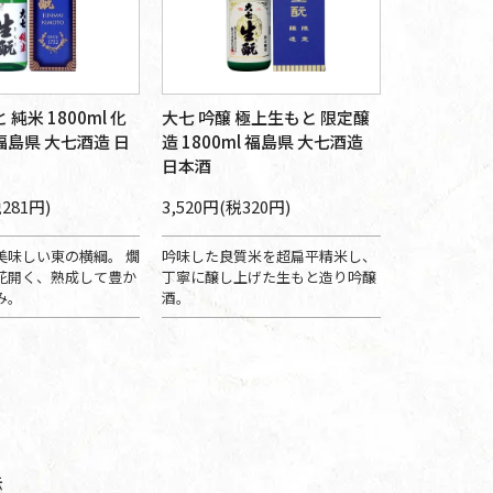
 純米 1800ml 化
大七 吟醸 極上生もと 限定醸
福島県 大七酒造 日
造 1800ml 福島県 大七酒造
日本酒
税281円)
3,520円(税320円)
美味しい東の横綱。 燗
吟味した良質米を超扁平精米し、
花開く、熟成して豊か
丁寧に醸し上げた生もと造り吟醸
み。
酒。
示