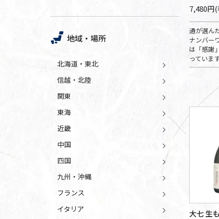
7,480円
通が選ん
地域・場所
ナンバーワ
は「感謝
っていま
北海道・東北
信越・北陸
関東
東海
近畿
中国
四国
九州・沖縄
フランス
イタリア
大七 生も