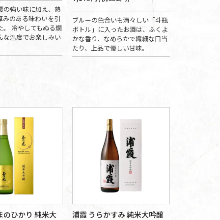
腰の強い味に加え、熟
厚みのある味わいを引
ブルーの色合いも清々しい「斗瓶
た。 冷やしてもぬる燗
ボトル」に入ったお酒は、ふくよ
んな温度でお楽しみい
かな香り、なめらかで繊細な口当
。
たり、上品で優しい甘味。
まのひかり 純米大
浦霞 うらかすみ 純米大吟醸