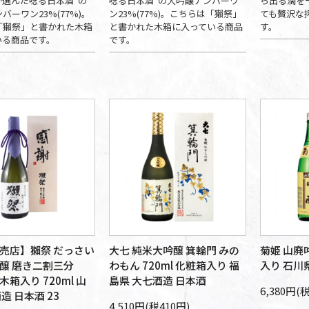
が選んだ唸る日本酒"の
唸る日本酒"の大吟醸ナンバーワ
ら出る滴を
バーワン23%(77%)。
ン23%(77%)。こちらは「獺祭」
ても贅沢な
「獺祭」と書かれた木箱
と書かれた木箱に入っている商品
す。
いる商品です。
です。
売店】獺祭 だっさい
大七 純米大吟醸 箕輪門 みの
菊姫 山廃吟
醸 磨き二割三分
わもん 720ml 化粧箱入り 福
入り 石川
箱入り 720ml 山
島県 大七酒造 日本酒
6,380円(
造 日本酒 23
4,510円(税410円)