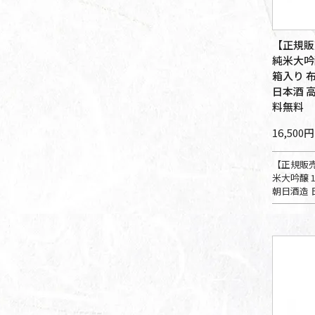
【正規販
純米大吟醸
箱入り 
日本酒 高
料無料
16,500円
【正規販売
米大吟醸 1
朝日酒造 