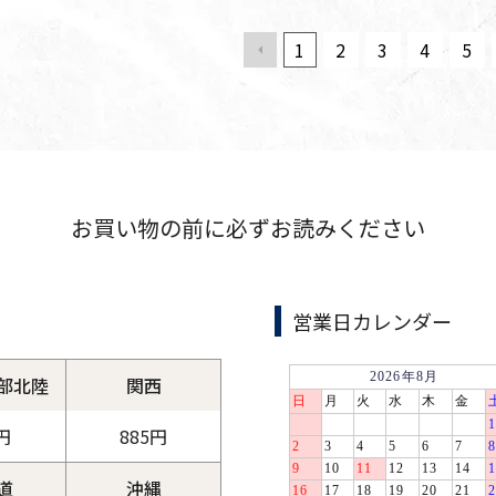
1
2
3
4
5
お買い物の前に必ずお読みください
営業日カレンダー
部北陸
関西
円
885円
道
沖縄