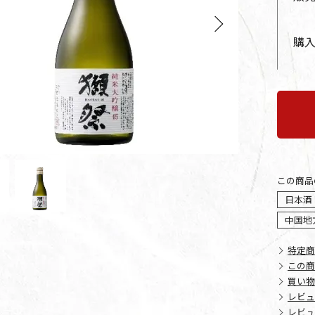
us
Next
購
この商品
日本酒
中国地
特定商
この商
買い物
レビュ
レビュ