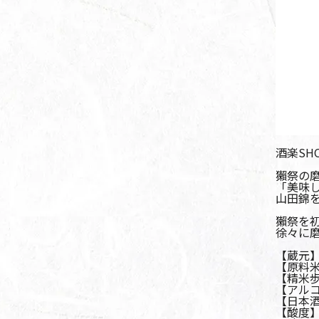
酒楽SH
獺祭の磨
「美味
山田錦
獺祭を
徐々に磨
【蔵元
【原料
【精米歩
【アルコ
【日本酒
【酸度】