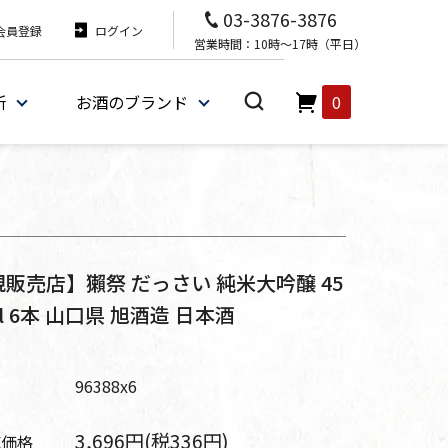
03-3876-3876
会員登録
ログイン
営業時間：10時～17時（平日）
所
お酒のブランド
0
販売店】獺祭 だっさい 純米大吟醸 45
ml 6本 山口県 旭酒造 日本酒
番
96388x6
3,696円(税336円)
売価格