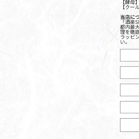
【酵母】
【クー
当店に
「酒楽
都内最
理を徹
ラッピ
い。