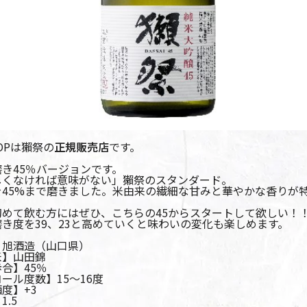
OPは獺祭の
正規販売店
です。
き45％バージョンです。
しくなければ意味がない」獺祭のスタンダード。
を45%まで磨きました。米由来の繊細な甘みと華やかな香りが
初めて飲む方にはぜひ、こちらの45からスタートして欲しい！
き度を39、23と高めていくと味わいの変化も楽しめます。
】旭酒造（山口県）
米】山田錦
合】45％
ール度数】15～16度
度】+3
1.5