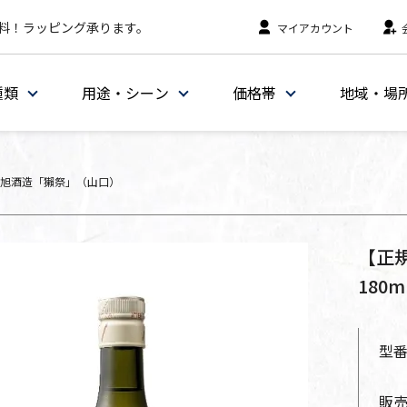
料！ラッピング承ります。
マイアカウント
種類
用途・シーン
価格帯
地域・場
旭酒造「獺祭」（山口）
【正規
180
型
販