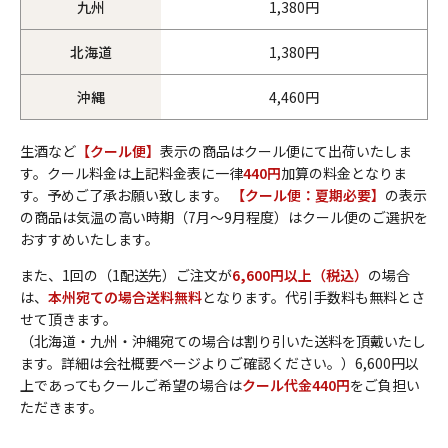
九州
1,380円
北海道
1,380円
沖縄
4,460円
生酒など
【クール便】
表示の商品はクール便にて出荷いたしま
す。クール料金は上記料金表に一律
440円
加算の料金となりま
す。予めご了承お願い致します。
【クール便：夏期必要】
の表示
の商品は気温の高い時期（7月～9月程度）はクール便のご選択を
おすすめいたします。
また、1回の（1配送先）ご注文が
6,600円以上（税込）
の場合
は、
本州宛ての場合送料無料
となります。代引手数料も無料とさ
せて頂きます。
（北海道・九州・沖縄宛ての場合は割り引いた送料を頂戴いたし
ます。詳細は会社概要ページよりご確認ください。）6,600円以
上であってもクールご希望の場合は
クール代金440円
をご負担い
ただきます。