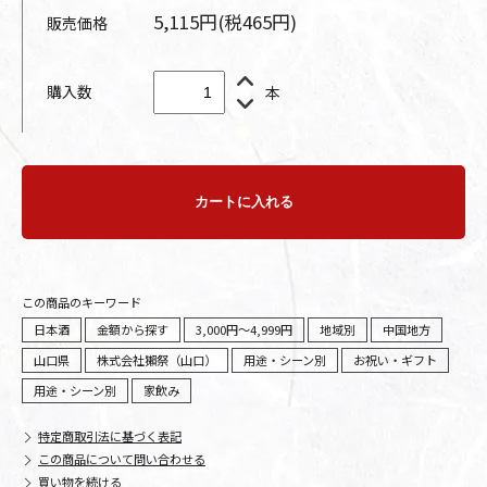
5,115円(税465円)
販売価格
購入数
本
カートに入れる
この商品のキーワード
日本酒
金額から探す
3,000円～4,999円
地域別
中国地方
山口県
株式会社獺祭（山口）
用途・シーン別
お祝い・ギフト
用途・シーン別
家飲み
特定商取引法に基づく表記
この商品について問い合わせる
買い物を続ける