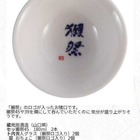
「獺祭」のロゴが入ったお猪口です。
獺祭45や39を燗にして呑んでいただくのに 気分が盛り上がりそ
うです。
蔵元
旭酒造（山口県）
セッ
獺祭45 180ml 2本
ト内
貴人グラス（獺祭ロゴ入り）2個
容
おちょこ（獺祭ロゴ入り）2個