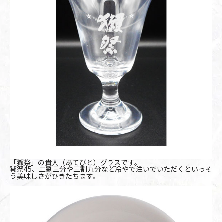
「獺祭」の貴人（あてびと）グラスです。
獺祭45、二割三分や三割九分など冷やで注いでいただくといっそ
う美味しさがひきたちます。