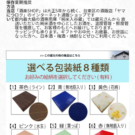
保存
夏期推奨
方法
当店
「酒楽SHOP」は大正5年から続く、台東区の酒販店「ヤマ
につ
ロク」のインターネット通販ショップです
いて
都内最大級の酒専用庫「純米入谷蔵」では蔵元さんから 直
送いただいた純米酒を中心としたお酒を、温度管理・鮮度管
理を徹底して、お客様のもとへお届けしております。
ラッピングも承ります。ギフトやお中元・お歳暮、お世話に
なった方へ、日本酒・梅酒・焼酎などぜひご利用ください。