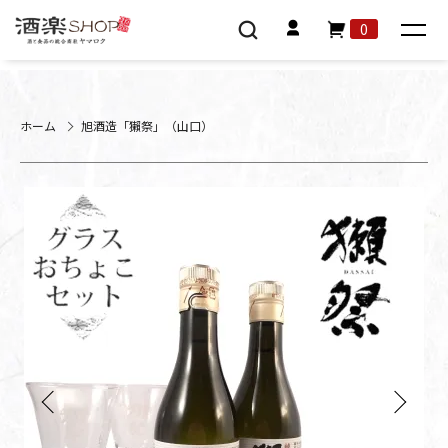
0
ホーム
旭酒造「獺祭」（山口）
Previous
Next