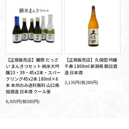
【正規販売店】獺祭 だっさ
【正規販売店】久保田 吟醸
【
醸
い まんきつセット 純米大吟
千寿 1800ml 新潟県 朝日酒
大
旭
醸23・39・45x2本・スパー
造 日本酒
朝
箱
クリング45x2本 180ml×6
本
3,135円(税285円)
本 本州のみ送料無料 山口県
10
旭酒造 日本酒 クール便
6,435円(税585円)