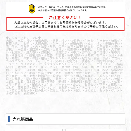
◆こんなギフトシーンに◆
内祝い・出産内祝い・結婚内祝い・快気内祝い・快気祝い・引出物・引き出物・結婚式・
新築内祝い・お返し・入園内祝い・入学内祝い・就職内祝い・成人内祝い・退職内祝い・
満中陰志・香典返し・志・法要・年忌・仏事・法事・法事引き出物・仏事法要・お祝い・
御祝い・一周忌・三回忌・七回忌・出産祝い・結婚祝い・新築祝い・入園祝い・入学祝
い・就職祝い・成人祝い・退職祝い・退職記念・お中元・御中元・暑中見舞い・暑中見
舞・残暑見舞い・残暑見舞・お歳暮・御歳暮・寒中見舞い・お年賀・御年賀・正月・お正
月・年越し・年末・年始・粗品・プレゼント・お見舞い・記念品・賞品・景品・二次会・
ゴルフコンペ・ノベルティ・母の日・父の日・敬老の日・敬老祝い・お誕生日お祝い・バ
ースデイ・クリスマス・クリスマスプレゼント・バレンタインデー・ホワイトデー・結婚
記念日・贈り物・ギフト・ギフトセット・贈り物・お礼・御礼・手土産・お土産・お遣い
物・ご挨拶・ご自宅用・贈答品・ご贈答・記念日・記念品・誕生日・誕生祝い・結婚記念
日・引越し祝い・転居・昇進・栄転・感謝・還暦祝・華寿・緑寿・古希・喜寿・傘寿・米
寿・卒寿・白寿・上寿・歓送迎会・歓迎会・送迎会・粗品・卒業祝い・成人式・成人の
日・お見舞い・開店祝い・開業祝い・周年・イベント・協賛・ビジネス・法人・お彼岸・
お返し・お酒・日本酒・地酒・芋焼酎・麦焼酎・黒糖焼酎・梅酒・和リキュール・仏事・
お盆・新盆・初盆・御供え・お供え・パーティー・合コン・お見合い・花見・お花見・こ
だわり・蔵元直送・直送・ランキング・売れ筋・杜氏・クチコミ・ポイント・詰め合わ
せ・詰め合せセット・飲み比べ・飲み比べセット・お試し・おためし・セット・グルメ・
お取り寄せ・酒楽SHOP
売れ筋商品