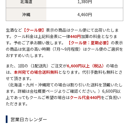
北海道
1,380円
沖縄
4,460円
生酒など
【クール便】
表示の商品はクール便にて出荷いたしま
す。クール料金は上記料金表に一律
440円
加算の料金となりま
す。予めご了承お願い致します。
【クール便：夏期必要】
の表示
の商品は気温の高い時期（7月～9月程度）はクール便のご選択を
おすすめいたします。
また、1回の（1配送先）ご注文が
6,600円以上（税込）
の場合
は、
本州宛ての場合送料無料
となります。代引手数料も無料とさ
せて頂きます。
（北海道・九州・沖縄宛ての場合は割り引いた送料を頂戴いたし
ます。詳細は会社概要ページよりご確認ください。）6,600円以
上であってもクールご希望の場合は
クール代金440円
をご負担い
ただきます。
営業日カレンダー