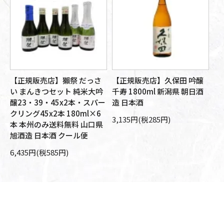
【正規販売店】獺祭 だっさ
【正規販売店】久保田 吟醸
【
醸
い まんきつセット 純米大吟
千寿 1800ml 新潟県 朝日酒
大
旭
醸23・39・45x2本・スパー
造 日本酒
朝
箱
クリング45x2本 180ml×6
本
3,135円(税285円)
本 本州のみ送料無料 山口県
10
旭酒造 日本酒 クール便
6,435円(税585円)