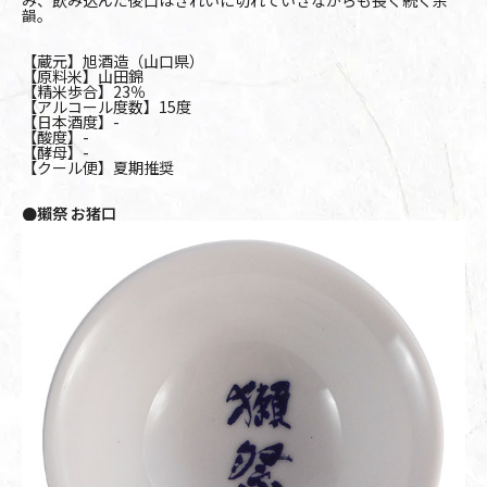
韻。
【蔵元】旭酒造（山口県）
【原料米】山田錦
【精米歩合】23％
【アルコール度数】15度
【日本酒度】-
【酸度】-
【酵母】-
【クール便】夏期推奨
●獺祭 お猪口