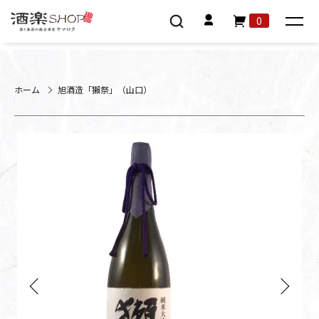
0
ホーム
旭酒造「獺祭」（山口）
Previous
Next