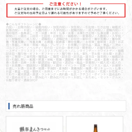
◆こんなギフトシーンに◆
内祝い・出産内祝い・結婚内祝い・快気内祝い・快気祝い・引出物・引き出物・結婚式・
新築内祝い・お返し・入園内祝い・入学内祝い・就職内祝い・成人内祝い・退職内祝い・
満中陰志・香典返し・志・法要・年忌・仏事・法事・法事引き出物・仏事法要・お祝い・
御祝い・一周忌・三回忌・七回忌・出産祝い・結婚祝い・新築祝い・入園祝い・入学祝
い・就職祝い・成人祝い・退職祝い・退職記念・お中元・御中元・暑中見舞い・暑中見
舞・残暑見舞い・残暑見舞・お歳暮・御歳暮・寒中見舞い・お年賀・御年賀・正月・お正
月・年越し・年末・年始・粗品・プレゼント・お見舞い・記念品・賞品・景品・二次会・
ゴルフコンペ・ノベルティ・母の日・父の日・敬老の日・敬老祝い・お誕生日お祝い・バ
ースデイ・クリスマス・クリスマスプレゼント・バレンタインデー・ホワイトデー・結婚
記念日・贈り物・ギフト・ギフトセット・贈り物・お礼・御礼・手土産・お土産・お遣い
物・ご挨拶・ご自宅用・贈答品・ご贈答・記念日・記念品・誕生日・誕生祝い・結婚記念
日・引越し祝い・転居・昇進・栄転・感謝・還暦祝・華寿・緑寿・古希・喜寿・傘寿・米
寿・卒寿・白寿・上寿・歓送迎会・歓迎会・送迎会・粗品・卒業祝い・成人式・成人の
日・お見舞い・開店祝い・開業祝い・周年・イベント・協賛・ビジネス・法人・お彼岸・
お返し・お酒・日本酒・地酒・芋焼酎・麦焼酎・黒糖焼酎・梅酒・和リキュール・仏事・
お盆・新盆・初盆・御供え・お供え・パーティー・合コン・お見合い・花見・お花見・こ
だわり・蔵元直送・直送・ランキング・売れ筋・杜氏・クチコミ・ポイント・詰め合わ
せ・詰め合せセット・飲み比べ・飲み比べセット・お試し・おためし・セット・グルメ・
お取り寄せ・酒楽SHOP
売れ筋商品