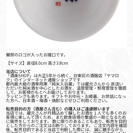
獺祭のロゴが入ったお猪口です。
【サイズ】直径8.0cm 高さ3.8cm
当店について
「酒楽SHOP」は大正5年から続く、台東区の酒販店「ヤマロ
ク」のインターネット通販ショップです
都内最大級の酒専用庫「純米入谷蔵」では蔵元さんから 直送い
ただいた純米酒を中心としたお酒を、温度管理・鮮度管理を徹底
して、お客様のもとへお届けしております。
ラッピングも承ります。ギフトやお中元・お歳暮、お世話になっ
た方へ、日本酒・梅酒・焼酎などぜひご利用ください。
転売目的の方（酒屋さん含む）の購入はご遠慮願います
当店では、蔵元さんが丹精込めて醸したお酒を１人でも多くのお
客様に楽しんで頂くため、また飲食店様の繁盛の一助となるため
に販売をしております。 数に限りのあることもあり、転売を目的
とした方からのご注文はお断りしております。 ご注文内容を確認
後、転売目的であると当店で判断した際には、 誠に勝手ながら