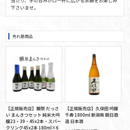
当たり、芋の甘みが口一杯に広がる余韻をお楽しみ
下さいませ。
売れ筋商品
【正規販売店】獺祭 だっさ
【正規販売店】久保田 吟醸
【
醸
い まんきつセット 純米大吟
千寿 1800ml 新潟県 朝日酒
大
旭
醸23・39・45x2本・スパー
造 日本酒
朝
箱
クリング45x2本 180ml×6
本