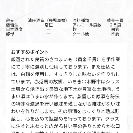
蔵元
濱田酒造（鹿児島県）
原料種類
黄金千貫
蒸留法
常圧
アルコール度数
２５度
日本酒度
ー
麹
白麹
酵母
―
クール便
不要
おすすめポイント
厳選された良質のさつまいも（黄金千貫）を手作業
にて丁寧に選別し使用しております。また仕込に
は、白麹を使用し、すっきりした味わいを作り出し
ています。赤兎馬の故郷、いちき串木野市はシラス
土壌から湧き出す良質な地下水が豊富な土地柄。う
まい酒はうまい水が作ります。蒸留した原酒を秘伝
の特殊な濾過を行い風味を残しながら雑味がない味
わいを作りだします。その原酒をじっくりと熟成貯
蔵し、心を込めて瓶詰めを行っております。グラス
に注ぐとふわっと広がる甘い芋の香りと柔らかな口