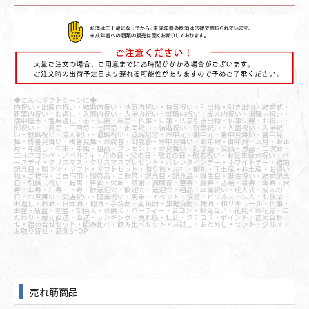
◆こんなギフトシーンに◆
内祝い・出産内祝い・結婚内祝い・快気内祝い・快気祝い・引出物・引き出物・結婚式・
新築内祝い・お返し・入園内祝い・入学内祝い・就職内祝い・成人内祝い・退職内祝い・
満中陰志・香典返し・志・法要・年忌・仏事・法事・法事引き出物・仏事法要・お祝い・
御祝い・一周忌・三回忌・七回忌・出産祝い・結婚祝い・新築祝い・入園祝い・入学祝
い・就職祝い・成人祝い・退職祝い・退職記念・お中元・御中元・暑中見舞い・暑中見
舞・残暑見舞い・残暑見舞・お歳暮・御歳暮・寒中見舞い・お年賀・御年賀・正月・お正
月・年越し・年末・年始・粗品・プレゼント・お見舞い・記念品・賞品・景品・二次会・
ゴルフコンペ・ノベルティ・母の日・父の日・敬老の日・敬老祝い・お誕生日お祝い・バ
ースデイ・クリスマス・クリスマスプレゼント・バレンタインデー・ホワイトデー・結婚
記念日・贈り物・ギフト・ギフトセット・贈り物・お礼・御礼・手土産・お土産・お遣い
物・ご挨拶・ご自宅用・贈答品・ご贈答・記念日・記念品・誕生日・誕生祝い・結婚記念
日・引越し祝い・転居・昇進・栄転・感謝・還暦祝・華寿・緑寿・古希・喜寿・傘寿・米
寿・卒寿・白寿・上寿・歓送迎会・歓迎会・送迎会・粗品・卒業祝い・成人式・成人の
日・お見舞い・開店祝い・開業祝い・周年・イベント・協賛・ビジネス・法人・お彼岸・
お返し・お酒・日本酒・地酒・芋焼酎・麦焼酎・黒糖焼酎・梅酒・和リキュール・仏事・
お盆・新盆・初盆・御供え・お供え・パーティー・合コン・お見合い・花見・お花見・こ
だわり・蔵元直送・直送・ランキング・売れ筋・杜氏・クチコミ・ポイント・詰め合わ
せ・詰め合せセット・飲み比べ・飲み比べセット・お試し・おためし・セット・グルメ・
お取り寄せ・酒楽SHOP
売れ筋商品