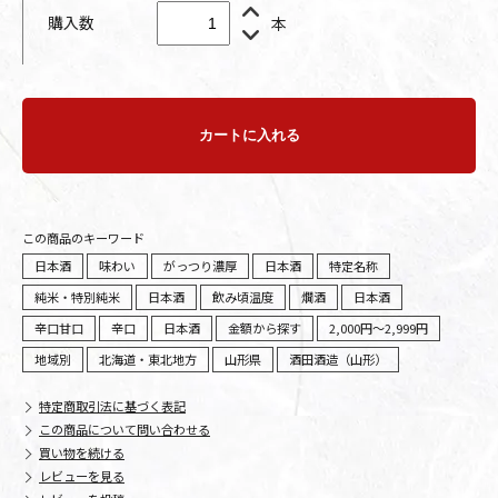
購入数
本
カートに入れる
この商品のキーワード
日本酒
味わい
がっつり濃厚
日本酒
特定名称
純米・特別純米
日本酒
飲み頃温度
燗酒
日本酒
辛口甘口
辛口
日本酒
金額から探す
2,000円～2,999円
地域別
北海道・東北地方
山形県
酒田酒造（山形）
特定商取引法に基づく表記
この商品について問い合わせる
買い物を続ける
レビューを見る