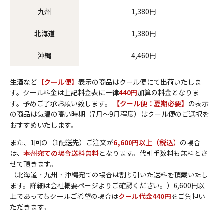
九州
1,380円
北海道
1,380円
沖縄
4,460円
生酒など
【クール便】
表示の商品はクール便にて出荷いたしま
す。クール料金は上記料金表に一律
440円
加算の料金となりま
す。予めご了承お願い致します。
【クール便：夏期必要】
の表示
の商品は気温の高い時期（7月～9月程度）はクール便のご選択を
おすすめいたします。
また、1回の（1配送先）ご注文が
6,600円以上（税込）
の場合
は、
本州宛ての場合送料無料
となります。代引手数料も無料とさ
せて頂きます。
（北海道・九州・沖縄宛ての場合は割り引いた送料を頂戴いたし
ます。詳細は会社概要ページよりご確認ください。）6,600円以
上であってもクールご希望の場合は
クール代金440円
をご負担い
ただきます。