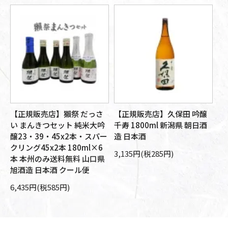
【正規販売店】獺祭 だっさ
【正規販売店】久保田 吟醸
【
す
い まんきつセット 純米大吟
千寿 1800ml 新潟県 朝日酒
大
さ
醸23・39・45x2本・スパー
造 日本酒
朝
分
クリング45x2本 180ml×6
本
3,135円(税285円)
州
本 本州のみ送料無料 山口県
10
旭酒造 日本酒 クール便
6,435円(税585円)