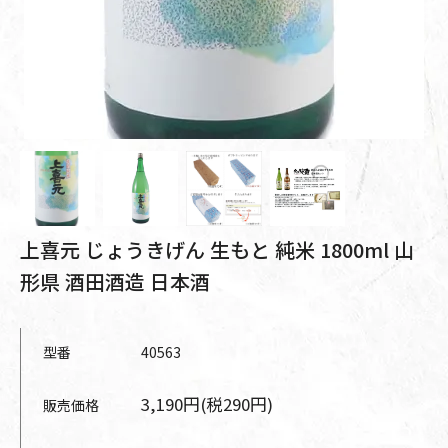
上喜元 じょうきげん 生もと 純米 1800ml 山
形県 酒田酒造 日本酒
型番
40563
3,190円(税290円)
販売価格