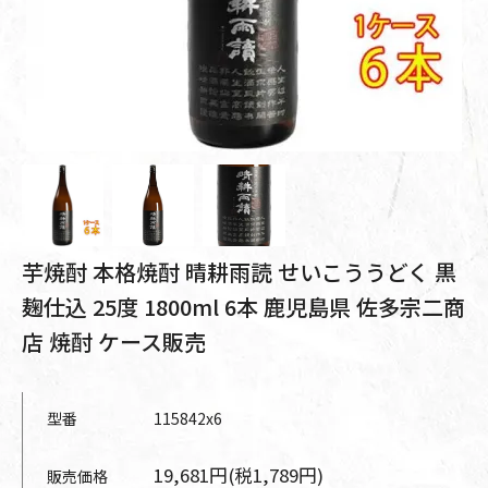
芋焼酎 本格焼酎 晴耕雨読 せいこううどく 黒
麹仕込 25度 1800ml 6本 鹿児島県 佐多宗二商
店 焼酎 ケース販売
型番
115842x6
19,681円(税1,789円)
販売価格