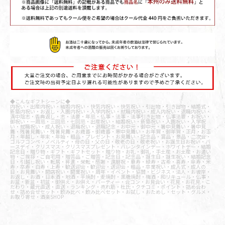
◆こんなギフトシーンに◆
内祝い・出産内祝い・結婚内祝い・快気内祝い・快気祝い・引出物・引き出物・結婚式・
新築内祝い・お返し・入園内祝い・入学内祝い・就職内祝い・成人内祝い・退職内祝い・
満中陰志・香典返し・志・法要・年忌・仏事・法事・法事引き出物・仏事法要・お祝い・
御祝い・一周忌・三回忌・七回忌・出産祝い・結婚祝い・新築祝い・入園祝い・入学祝
い・就職祝い・成人祝い・退職祝い・退職記念・お中元・御中元・暑中見舞い・暑中見
舞・残暑見舞い・残暑見舞・お歳暮・御歳暮・寒中見舞い・お年賀・御年賀・正月・お正
月・年越し・年末・年始・粗品・プレゼント・お見舞い・記念品・賞品・景品・二次会・
ゴルフコンペ・ノベルティ・母の日・父の日・敬老の日・敬老祝い・お誕生日お祝い・バ
ースデイ・クリスマス・クリスマスプレゼント・バレンタインデー・ホワイトデー・結婚
記念日・贈り物・ギフト・ギフトセット・贈り物・お礼・御礼・手土産・お土産・お遣い
物・ご挨拶・ご自宅用・贈答品・ご贈答・記念日・記念品・誕生日・誕生祝い・結婚記念
日・引越し祝い・転居・昇進・栄転・感謝・還暦祝・華寿・緑寿・古希・喜寿・傘寿・米
寿・卒寿・白寿・上寿・歓送迎会・歓迎会・送迎会・粗品・卒業祝い・成人式・成人の
日・お見舞い・開店祝い・開業祝い・周年・イベント・協賛・ビジネス・法人・お彼岸・
お返し・お酒・日本酒・地酒・芋焼酎・麦焼酎・黒糖焼酎・梅酒・和リキュール・仏事・
お盆・新盆・初盆・御供え・お供え・パーティー・合コン・お見合い・花見・お花見・こ
だわり・蔵元直送・直送・ランキング・売れ筋・杜氏・クチコミ・ポイント・詰め合わ
せ・詰め合せセット・飲み比べ・飲み比べセット・お試し・おためし・セット・グルメ・
お取り寄せ・酒楽SHOP