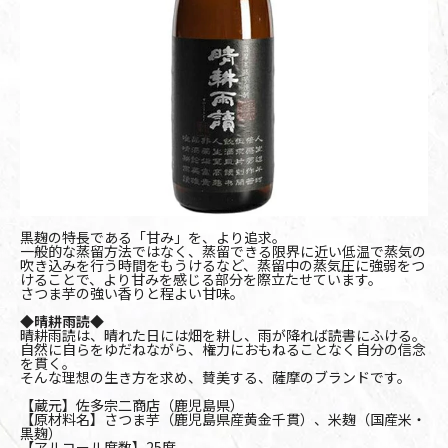
黒麹の特長である「甘み」を、より追求。
一般的な蒸留方法ではなく、蒸留できる限界に近い低温で蒸気の
吹き込みを行う時間をもうけるなど、蒸留中の蒸気圧に強弱をつ
けることで、より甘みを感じる部分を際立たせています。
さつま芋の強い香りと程よい甘味。
◆晴耕雨読◆
晴耕雨読は、晴れた日には畑を耕し、雨が降れば読書にふける。
自然に自らをゆだねながら、権力におもねることなく自分の信念
を貫く。
そんな理想の生き方を求め、賛美する、薩摩のブランドです。
【蔵元】佐多宗二商店（鹿児島県）
【原材料名】さつま芋（鹿児島県産黄金千貫）、米麹（国産米・
黒麹）
【アルコール度数】25度