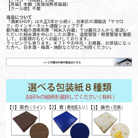
【蒸留】本館（直接加熱蒸留器）
【クール便】不要
当店について
「酒楽SHOP」は大正5年から続く、台東区の酒販店「ヤマロ
ク」のインターネット通販ショップです
都内最大級の酒専用庫「純米入谷蔵」では蔵元さんから 直送い
ただいた純米酒を中心としたお酒を、温度管理・鮮度管理を徹底
して、お客様のもとへお届けしております。
ラッピングも承ります。ギフトやお中元・お歳暮、お世話になっ
た方へ、日本酒・梅酒・焼酎などぜひご利用ください。