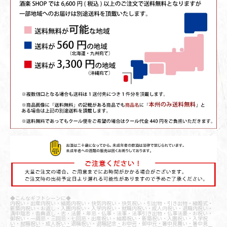
◆こんなギフトシーンに◆
内祝い・出産内祝い・結婚内祝い・快気内祝い・快気祝い・引出物・引き出物・結婚式・
新築内祝い・お返し・入園内祝い・入学内祝い・就職内祝い・成人内祝い・退職内祝い・
満中陰志・香典返し・志・法要・年忌・仏事・法事・法事引き出物・仏事法要・お祝い・
御祝い・一周忌・三回忌・七回忌・出産祝い・結婚祝い・新築祝い・入園祝い・入学祝
い・就職祝い・成人祝い・退職祝い・退職記念・お中元・御中元・暑中見舞い・暑中見