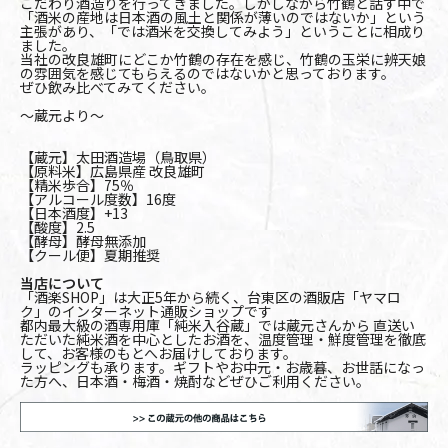
こだわり酒造りを行ってきました。しかしながら竹鶴と話す中で
「酒米の産地は日本酒の風土と関係が薄いのではないか」という
主張があり、「では酒米を交換してみよう」ということに相成り
ました。
当社の改良雄町にどこか竹鶴の存在を感じ、竹鶴の玉栄に辨天娘
の雰囲気を感じてもらえるのではないかと思っております。
ぜひ飲み比べてみてください。
～蔵元より～
【蔵元】太田酒造場（鳥取県）
【原料米】広島県産 改良雄町
【精米歩合】75％
【アルコール度数】16度
【日本酒度】+13
【酸度】2.5
【酵母】酵母無添加
【クール便】夏期推奨
当店について
「酒楽SHOP」は大正5年から続く、台東区の酒販店「ヤマロ
ク」のインターネット通販ショップです
都内最大級の酒専用庫「純米入谷蔵」では蔵元さんから 直送い
ただいた純米酒を中心としたお酒を、温度管理・鮮度管理を徹底
して、お客様のもとへお届けしております。
ラッピングも承ります。ギフトやお中元・お歳暮、お世話になっ
た方へ、日本酒・梅酒・焼酎などぜひご利用ください。