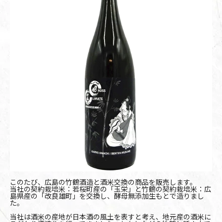
このたび、広島の竹鶴酒造と酒米交換の商品を販売します。
当社の契約栽培米：若桜町産の「玉栄」と竹鶴の契約栽培米：広
島県産の「改良雄町」を交換し、酵母無添加生もとで造りまし
た。
当社は酒米の産地が日本酒の風土を表すと考え、地元産の酒米に