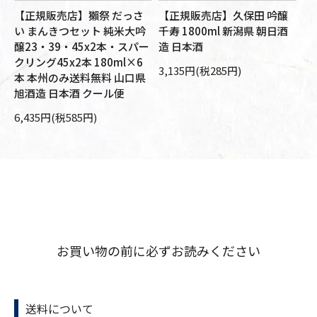
【正規販売店】獺祭 だっさ
【正規販売店】久保田 吟醸
【
醸
い まんきつセット 純米大吟
千寿 1800ml 新潟県 朝日酒
大
旭
醸23・39・45x2本・スパー
造 日本酒
朝
箱
クリング45x2本 180ml×6
本
3,135円(税285円)
本 本州のみ送料無料 山口県
10
旭酒造 日本酒 クール便
6,435円(税585円)
お買い物の前に必ずお読みください
送料について