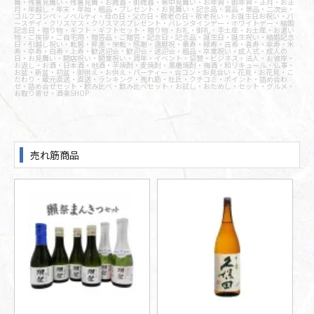
舞・残暑見舞い・残暑見舞・お歳暮・御歳暮・寒中見舞い・お年賀・御年賀・正月・お正
月・年越し・年末・年始・粗品・プレゼント・お見舞い・記念品・賞品・景品・二次会・
ゴルフコンペ・ノベルティ・母の日・父の日・敬老の日・敬老祝い・お誕生日お祝い・バ
ースデイ・クリスマス・クリスマスプレゼント・バレンタインデー・ホワイトデー・結婚
記念日・贈り物・ギフト・ギフトセット・贈り物・お礼・御礼・手土産・お土産・お遣い
物・ご挨拶・ご自宅用・贈答品・ご贈答・記念日・記念品・誕生日・誕生祝い・結婚記念
日・引越し祝い・転居・昇進・栄転・感謝・還暦祝・華寿・緑寿・古希・喜寿・傘寿・米
寿・卒寿・白寿・上寿・歓送迎会・歓迎会・送迎会・粗品・卒業祝い・成人式・成人の
日・お見舞い・開店祝い・開業祝い・周年・イベント・協賛・ビジネス・法人・お彼岸・
お返し・お酒・日本酒・地酒・芋焼酎・麦焼酎・黒糖焼酎・梅酒・和リキュール・仏事・
お盆・新盆・初盆・御供え・お供え・パーティー・合コン・お見合い・花見・お花見・こ
だわり・蔵元直送・直送・ランキング・売れ筋・杜氏・クチコミ・ポイント・詰め合わ
せ・詰め合せセット・飲み比べ・飲み比べセット・お試し・おためし・セット・グルメ・
お取り寄せ・酒楽SHOP
売れ筋商品