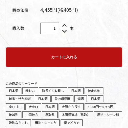
4,455円(税405円)
販売価格
購入数
本
カートに入れる
この商品のキーワード
日本酒
味わい
酸多くキレ良し
日本酒
特定名称
純米・特別純米
日本酒
飲み頃温度
燗酒
日本酒
辛口甘口
大辛口
日本酒
金額から探す
3,000円～4,999円
地域別
中国地方
鳥取県
太田酒造場（鳥取）
用途・シーン別
晩酌ならこれ
用途・シーン別
燗でどうぞ