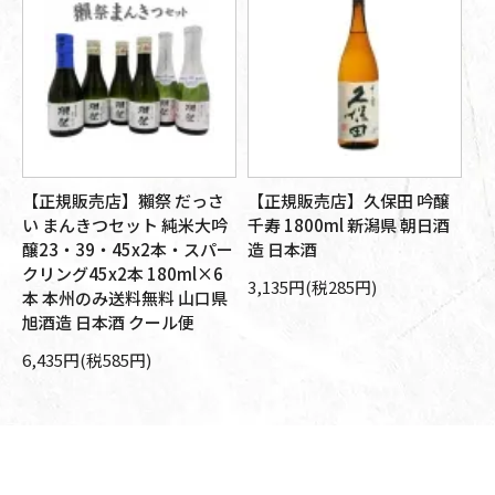
【正規販売店】獺祭 だっさ
【正規販売店】久保田 吟醸
【
醸
い まんきつセット 純米大吟
千寿 1800ml 新潟県 朝日酒
大
旭
醸23・39・45x2本・スパー
造 日本酒
朝
箱
クリング45x2本 180ml×6
本
3,135円(税285円)
本 本州のみ送料無料 山口県
10
旭酒造 日本酒 クール便
6,435円(税585円)