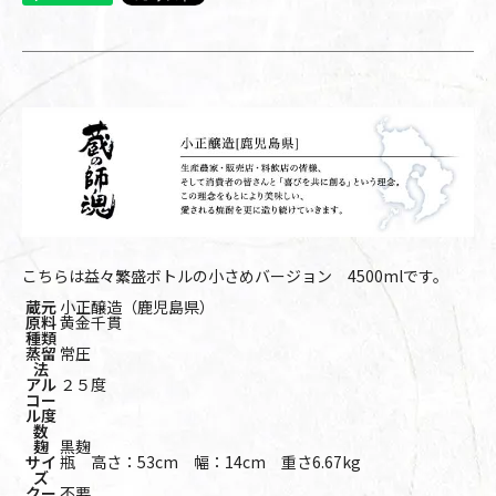
こちらは益々繁盛ボトルの小さめバージョン 4500mlです。
蔵元
小正醸造（鹿児島県）
原料
黄金千貫
種類
蒸留
常圧
法
アル
２５度
コー
ル度
数
麹
黒麹
サイ
瓶 高さ：53cm 幅：14cm 重さ6.67kg
ズ
クー
不要