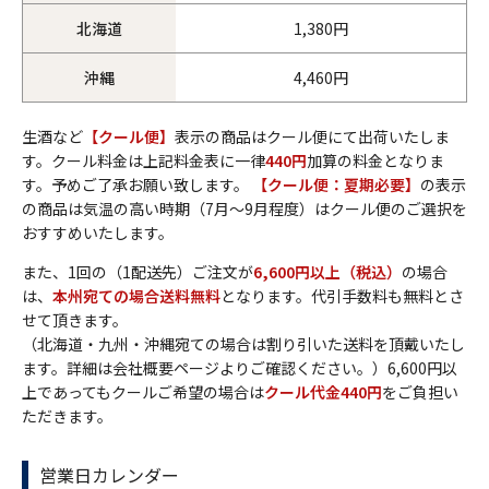
北海道
1,380円
沖縄
4,460円
生酒など
【クール便】
表示の商品はクール便にて出荷いたしま
す。クール料金は上記料金表に一律
440円
加算の料金となりま
す。予めご了承お願い致します。
【クール便：夏期必要】
の表示
の商品は気温の高い時期（7月～9月程度）はクール便のご選択を
おすすめいたします。
また、1回の（1配送先）ご注文が
6,600円以上（税込）
の場合
は、
本州宛ての場合送料無料
となります。代引手数料も無料とさ
せて頂きます。
（北海道・九州・沖縄宛ての場合は割り引いた送料を頂戴いたし
ます。詳細は会社概要ページよりご確認ください。）6,600円以
上であってもクールご希望の場合は
クール代金440円
をご負担い
ただきます。
営業日カレンダー