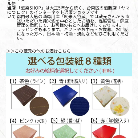
ル便
当店
「酒楽SHOP」は大正5年から続く、台東区の酒販店「ヤマ
につ
ロク」のインターネット通販ショップです
いて
都内最大級の酒専用庫「純米入谷蔵」では蔵元さんから 直
送いただいた純米酒を中心としたお酒を、温度管理・鮮度
管理を徹底して、お客様のもとへお届けしております。
ラッピングも承ります。ギフトやお中元・お歳暮、お世話
になった方へ、日本酒・梅酒・焼酎などぜひご利用くださ
い。
＞＞この蔵元の他のお酒はこちら