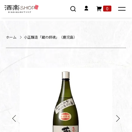
0
ホーム
小正醸造「蔵の師魂」（鹿児島）
Previous
Next