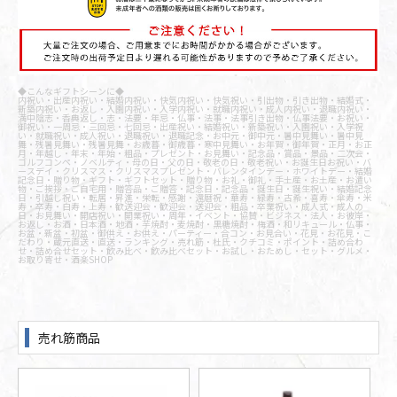
◆こんなギフトシーンに◆
内祝い・出産内祝い・結婚内祝い・快気内祝い・快気祝い・引出物・引き出物・結婚式・
新築内祝い・お返し・入園内祝い・入学内祝い・就職内祝い・成人内祝い・退職内祝い・
満中陰志・香典返し・志・法要・年忌・仏事・法事・法事引き出物・仏事法要・お祝い・
御祝い・一周忌・三回忌・七回忌・出産祝い・結婚祝い・新築祝い・入園祝い・入学祝
い・就職祝い・成人祝い・退職祝い・退職記念・お中元・御中元・暑中見舞い・暑中見
舞・残暑見舞い・残暑見舞・お歳暮・御歳暮・寒中見舞い・お年賀・御年賀・正月・お正
月・年越し・年末・年始・粗品・プレゼント・お見舞い・記念品・賞品・景品・二次会・
ゴルフコンペ・ノベルティ・母の日・父の日・敬老の日・敬老祝い・お誕生日お祝い・バ
ースデイ・クリスマス・クリスマスプレゼント・バレンタインデー・ホワイトデー・結婚
記念日・贈り物・ギフト・ギフトセット・贈り物・お礼・御礼・手土産・お土産・お遣い
物・ご挨拶・ご自宅用・贈答品・ご贈答・記念日・記念品・誕生日・誕生祝い・結婚記念
日・引越し祝い・転居・昇進・栄転・感謝・還暦祝・華寿・緑寿・古希・喜寿・傘寿・米
寿・卒寿・白寿・上寿・歓送迎会・歓迎会・送迎会・粗品・卒業祝い・成人式・成人の
日・お見舞い・開店祝い・開業祝い・周年・イベント・協賛・ビジネス・法人・お彼岸・
お返し・お酒・日本酒・地酒・芋焼酎・麦焼酎・黒糖焼酎・梅酒・和リキュール・仏事・
お盆・新盆・初盆・御供え・お供え・パーティー・合コン・お見合い・花見・お花見・こ
だわり・蔵元直送・直送・ランキング・売れ筋・杜氏・クチコミ・ポイント・詰め合わ
せ・詰め合せセット・飲み比べ・飲み比べセット・お試し・おためし・セット・グルメ・
お取り寄せ・酒楽SHOP
売れ筋商品