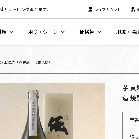
料！ラッピング承ります。
マイアカウント
種類
用途・シーン
価格帯
地域・場
濱田酒造「赤兎馬」（鹿児島）
芋 黄
造 焼
型
販