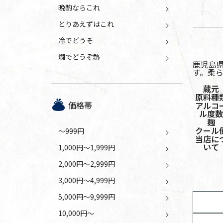
晩酌ならこれ
とりあえずはこれ
冷でどうそ
燗でどうぞ熱
鹿児島
す。柔
蔵元
原料種
価格帯
アルコ
ル度数
麹
クール
～999円
当店に
いて
1,000円～1,999円
2,000円～2,999円
3,000円～4,999円
5,000円～9,999円
10,000円～