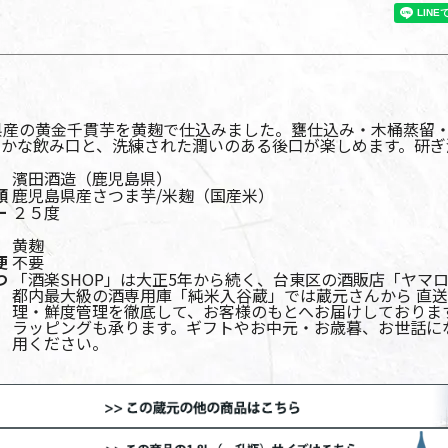
県産の黄金千貫芋を黄麹で仕込みました。甕仕込み・木桶蒸留
らかな飲み口と、洗練された潤いのある後口が楽しめます。研ぎ
濱田酒造（鹿児島県）
類
鹿児島県産さつま芋/米麹（国産米）
ー
２５度
黄麹
便
不要
つ
「酒楽SHOP」は大正5年から続く、台東区の酒販店「ヤマ
都内最大級の酒専用庫「純米入谷蔵」では蔵元さんから 直
理・鮮度管理を徹底して、お客様のもとへお届けしておりま
ラッピングも承ります。ギフトやお中元・お歳暮、お世話に
用ください。