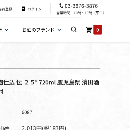
03-3876-3876
会員登録
ログイン
営業時間：10時～17時（平日）
所
お酒のブランド
0
麹仕込 伝 ２５° 720ml 鹿児島県 濱田酒
酎
番
6087
2,013円(税183円)
売価格