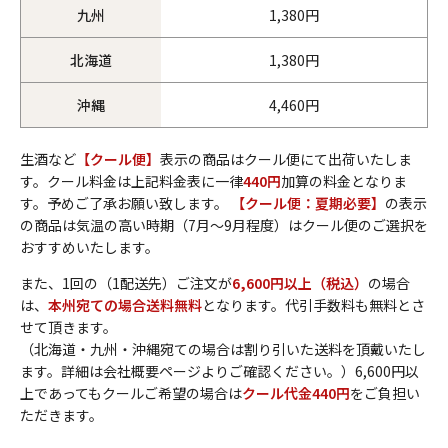
九州
1,380円
北海道
1,380円
沖縄
4,460円
生酒など
【クール便】
表示の商品はクール便にて出荷いたしま
す。クール料金は上記料金表に一律
440円
加算の料金となりま
す。予めご了承お願い致します。
【クール便：夏期必要】
の表示
の商品は気温の高い時期（7月～9月程度）はクール便のご選択を
おすすめいたします。
また、1回の（1配送先）ご注文が
6,600円以上（税込）
の場合
は、
本州宛ての場合送料無料
となります。代引手数料も無料とさ
せて頂きます。
（北海道・九州・沖縄宛ての場合は割り引いた送料を頂戴いたし
ます。詳細は会社概要ページよりご確認ください。）6,600円以
上であってもクールご希望の場合は
クール代金440円
をご負担い
ただきます。