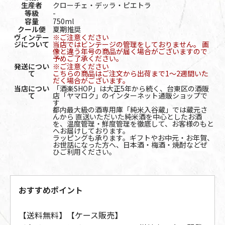
生産者
クローチェ・デッラ・ピエトラ
等級
-
容量
750ml
クール便
夏期推奨
ヴィンテー
※ご注意ください
ジについて
当店ではビンテージの管理をしておりません。 画
像と違う年号の商品が届く場合がございますので
予めご了承ください。
発送につい
※ご注意ください
て
こちらの商品はご注文から出荷まで1～2週間いた
だく場合がございます。
当店につい
「酒楽SHOP」は大正5年から続く、台東区の酒販
て
店「ヤマロク」のインターネット通販ショップで
す
都内最大級の酒専用庫「純米入谷蔵」では蔵元さ
んから 直送いただいた純米酒を中心としたお酒
を、温度管理・鮮度管理を徹底して、お客様のもと
へお届けしております。
ラッピングも承ります。ギフトやお中元・お年賀、
お世話になった方へ、日本酒・梅酒・焼酎などぜ
ひご利用ください。
おすすめポイント
【送料無料】【ケース販売】