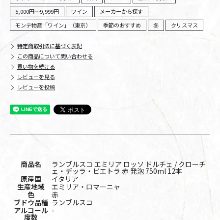
5,000円～9,999円
ワイン
メーカーから探す
モンテ物産「ワイン」（東京）
季節のおすすめ
冬
クリスマス
特定商取引法に基づく表記
この商品について問い合わせる
買い物を続ける
レビューを見る
レビューを投稿
商品名
ランブルスコ エミリア ロッソ ドルチェ / クローチ
ェ・デッラ・ピエトラ 赤 発泡 750ml 12本
原産国
イタリア
生産地域
エミリア・ロマーニャ
色
赤
ブドウ品種
ランブルスコ
アルコール
-
度数