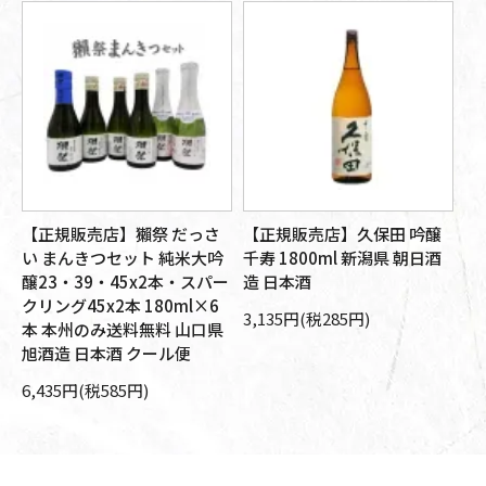
【正規販売店】獺祭 だっさ
【正規販売店】久保田 吟醸
【
す
い まんきつセット 純米大吟
千寿 1800ml 新潟県 朝日酒
大
さ
醸23・39・45x2本・スパー
造 日本酒
朝
分
クリング45x2本 180ml×6
本
3,135円(税285円)
州
本 本州のみ送料無料 山口県
10
旭酒造 日本酒 クール便
6,435円(税585円)