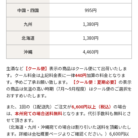
中国・四国
995円
九州
1,380円
北海道
1,380円
沖縄
4,460円
生酒など
【クール便】
表示の商品はクール便にて出荷いたしま
す。クール料金は上記料金表に一律
440円
加算の料金となりま
す。予めご了承お願い致します。
【クール便：夏期必要】
の表示
の商品は気温の高い時期（7月～9月程度）はクール便のご選択を
おすすめいたします。
また、1回の（1配送先）ご注文が
6,600円以上（税込）
の場合
は、
本州宛ての場合送料無料
となります。代引手数料も無料とさ
せて頂きます。
（北海道・九州・沖縄宛ての場合は割り引いた送料を頂戴いたし
ます。詳細は会社概要ページよりご確認ください。）6,600円以