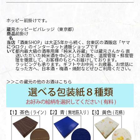
ホッピー前掛けです。
蔵元
ホッピービバレッジ（東京都）
商品
前掛け
名
当店
「酒楽SHOP」は大正5年から続く、台東区の酒販店「ヤマ
につ
ロク」のインターネット通販ショップです
いて
都内最大級の酒専用庫「純米入谷蔵」では蔵元さんから 直
送いただいた純米酒を中心としたお酒を、温度管理・鮮度管
理を徹底して、お客様のもとへお届けしております。
ラッピングも承ります。ギフトやお中元・お歳暮、お世話に
なった方へ、日本酒・梅酒・焼酎などぜひご利用ください。
＞＞この蔵元の他のお酒はこちら