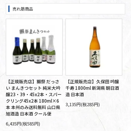
売れ筋商品
【正規販売店】獺祭 だっさ
【正規販売店】久保田 吟醸
【
醸
い まんきつセット 純米大吟
千寿 1800ml 新潟県 朝日酒
大
旭
醸23・39・45x2本・スパー
造 日本酒
朝
箱
クリング45x2本 180ml×6
本
3,135円(税285円)
本 本州のみ送料無料 山口県
10
旭酒造 日本酒 クール便
6,435円(税585円)