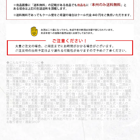
◆こんなギフトシーンに◆
内祝い・出産内祝い・結婚内祝い・快気内祝い・快気祝い・引出物・引き出物・結婚式・
新築内祝い・お返し・入園内祝い・入学内祝い・就職内祝い・成人内祝い・退職内祝い・
満中陰志・香典返し・志・法要・年忌・仏事・法事・法事引き出物・仏事法要・お祝い・
御祝い・一周忌・三回忌・七回忌・出産祝い・結婚祝い・新築祝い・入園祝い・入学祝
い・就職祝い・成人祝い・退職祝い・退職記念・お中元・御中元・暑中見舞い・暑中見
舞・残暑見舞い・残暑見舞・お歳暮・御歳暮・寒中見舞い・お年賀・御年賀・正月・お正
月・年越し・年末・年始・粗品・プレゼント・お見舞い・記念品・賞品・景品・二次会・
ゴルフコンペ・ノベルティ・母の日・父の日・敬老の日・敬老祝い・お誕生日お祝い・バ
ースデイ・クリスマス・クリスマスプレゼント・バレンタインデー・ホワイトデー・結婚
記念日・贈り物・ギフト・ギフトセット・贈り物・お礼・御礼・手土産・お土産・お遣い
物・ご挨拶・ご自宅用・贈答品・ご贈答・記念日・記念品・誕生日・誕生祝い・結婚記念
日・引越し祝い・転居・昇進・栄転・感謝・還暦祝・華寿・緑寿・古希・喜寿・傘寿・米
寿・卒寿・白寿・上寿・歓送迎会・歓迎会・送迎会・粗品・卒業祝い・成人式・成人の
日・お見舞い・開店祝い・開業祝い・周年・イベント・協賛・ビジネス・法人・お彼岸・
お返し・お酒・日本酒・地酒・芋焼酎・麦焼酎・黒糖焼酎・梅酒・和リキュール・仏事・
お盆・新盆・初盆・御供え・お供え・パーティー・合コン・お見合い・花見・お花見・こ
だわり・蔵元直送・直送・ランキング・売れ筋・杜氏・クチコミ・ポイント・詰め合わ
せ・詰め合せセット・飲み比べ・飲み比べセット・お試し・おためし・セット・グルメ・
お取り寄せ・酒楽SHOP