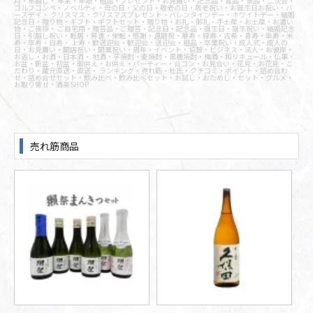
月・年越し・ 年末・年始・粗品・プレゼント・お見舞い・記念品・賞品・景品・二次会・
ゴルフコンペ・ノベルティ・母の日・父の日・敬老の日・敬老祝い・お誕生日お祝い・バ
ースデイ・ クリスマス・クリスマスプレゼント・バレンタインデー・ホワイトデー・結婚
記念日・贈り物・ギフト・ギフトセット・贈り物・お礼・御礼・手土産・お土産・お遣い
物・ご挨拶・ ご自宅用・贈答品・ご贈答・記念日・記念品・誕生日・誕生祝い・結婚記念
日・引越し祝い・転居・昇進・栄転・感謝・還暦祝・華寿・緑寿・古希・喜寿・傘寿・米
寿・卒寿・白寿・ 上寿・歓送迎会・歓迎会・送迎会・粗品・卒業祝い・成人式・成人の
日・お見舞い・開店祝い・開業祝い・周年・イベント・協賛・ビジネス・法人・お彼岸・
お返し・お酒・日本酒・ 地酒・芋焼酎・麦焼酎・黒糖焼酎・梅酒・和リキュール・仏事・
お盆・新盆・初盆・御供え・お供え・パーティー・合コン・お見合い・花見・お花見・こ
だわり・蔵元直送・直送・ ランキング・売れ筋・杜氏・クチコミ・ポイント・詰め合わ
せ・詰め合せセット・飲み比べ・飲み比べセット・お試し・おためし・セット・グルメ・
お取り寄せ・酒楽SHOP
売れ筋商品