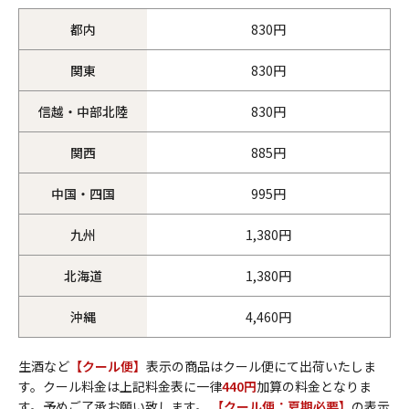
都内
830円
関東
830円
信越・中部北陸
830円
関西
885円
中国・四国
995円
九州
1,380円
北海道
1,380円
沖縄
4,460円
生酒など
【クール便】
表示の商品はクール便にて出荷いたしま
す。クール料金は上記料金表に一律
440円
加算の料金となりま
す。予めご了承お願い致します。
【クール便：夏期必要】
の表示