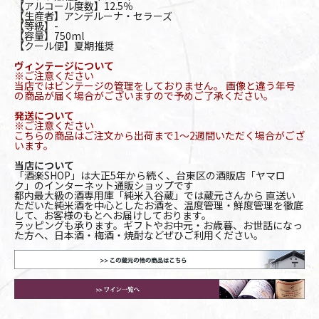
【アルコール度数】12.5％
【生産者】アンデルーナ・セラーズ
【等級】-
【容量】750ml
【クール便】夏期推奨
ヴィンテージについて
※ご注意ください
当店ではビンテージの管理をしておりません。 画像と違う年号
の商品が届く場合がございますので予めご了承ください。
発送について
※ご注意ください
こちらの商品はご注文から出荷まで1～2週間いただく場合がござ
います。
当店について
「酒楽SHOP」は大正5年から続く、台東区の酒販店「ヤマロ
ク」のインターネット通販ショップです
都内最大級の酒専用庫「純米入谷蔵」では蔵元さんから 直送い
ただいた純米酒を中心としたお酒を、温度管理・鮮度管理を徹底
して、お客様のもとへお届けしております。
ラッピングも承ります。ギフトやお中元・お歳暮、お世話になっ
た方へ、日本酒・梅酒・焼酎などぜひご利用ください。