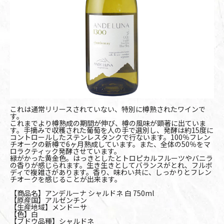
これは通常リリースされていない、特別に樽熟されたワインで
す。
これまでより樽熟成の期間が伸び、樽の風味が顕著に出ていま
す。手摘みで収穫された葡萄を人の手で選別し、発酵は約15度に
コントロールしたステンレスタンクで行ないます。100％フレン
チオークの新樽で6ヶ月熟成しています。また、全体の50％をマ
ロラクティック発酵させています。
緑がかった黄金色。はっきとしたとトロピカルフルーツやバニラ
の香りが感じられます。生き生きとしてバランスがとれ、フルボ
ディで複雑さがあります。香り、味わい共に、しっかりとフレン
チオークを感じることが出来ます。
【商品名】アンデルーナ シャルドネ 白 750ml
【原産国】アルゼンチン
【生産地域】メンドーサ
【色】白
【ブドウ品種】シャルドネ