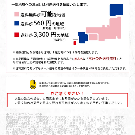
◆こんなギフトシーンに◆
内祝い・出産内祝い・結婚内祝い・快気内祝い・快気祝い・引出物・引き出物・結婚式・
新築内祝い・お返し・入園内祝い・入学内祝い・就職内祝い・成人内祝い・退職内祝い・
満中陰志・香典返し・志・法要・年忌・仏事・法事・法事引き出物・仏事法要・お祝い・
御祝い・一周忌・三回忌・七回忌・出産祝い・結婚祝い・新築祝い・入園祝い・入学祝
い・ 就職祝い・成人祝い・退職祝い・退職記念・お中元・御中元・暑中見舞い・暑中見
舞・残暑見舞い・残暑見舞・お歳暮・御歳暮・寒中見舞い・お年賀・御年賀・正月・お正