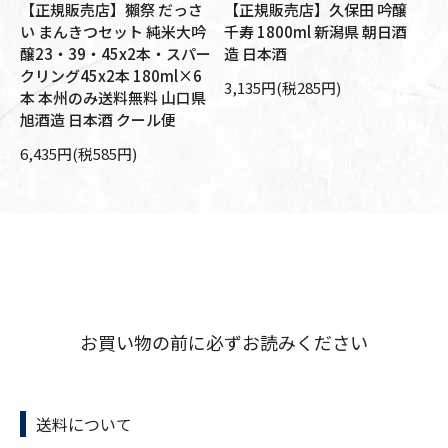
【正規販売店】獺祭 だっさ
【正規販売店】久保田 吟醸
【
醸
い まんきつセット 純米大吟
千寿 1800ml 新潟県 朝日酒
大
旭
醸23・39・45x2本・スパー
造 日本酒
朝
箱
クリング45x2本 180ml×6
本
3,135円(税285円)
本 本州のみ送料無料 山口県
10
旭酒造 日本酒 クール便
6,435円(税585円)
お買い物の前に必ずお読みください
送料について