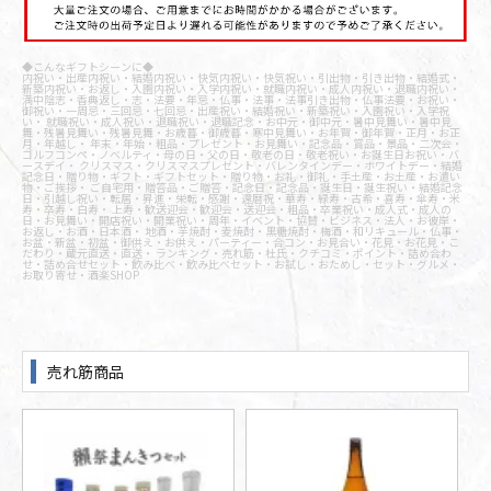
◆こんなギフトシーンに◆
内祝い・出産内祝い・結婚内祝い・快気内祝い・快気祝い・引出物・引き出物・結婚式・
新築内祝い・お返し・入園内祝い・入学内祝い・就職内祝い・成人内祝い・退職内祝い・
満中陰志・香典返し・志・法要・年忌・仏事・法事・法事引き出物・仏事法要・お祝い・
御祝い・一周忌・三回忌・七回忌・出産祝い・結婚祝い・新築祝い・入園祝い・入学祝
い・ 就職祝い・成人祝い・退職祝い・退職記念・お中元・御中元・暑中見舞い・暑中見
舞・残暑見舞い・残暑見舞・お歳暮・御歳暮・寒中見舞い・お年賀・御年賀・正月・お正
月・年越し・ 年末・年始・粗品・プレゼント・お見舞い・記念品・賞品・景品・二次会・
ゴルフコンペ・ノベルティ・母の日・父の日・敬老の日・敬老祝い・お誕生日お祝い・バ
ースデイ・ クリスマス・クリスマスプレゼント・バレンタインデー・ホワイトデー・結婚
記念日・贈り物・ギフト・ギフトセット・贈り物・お礼・御礼・手土産・お土産・お遣い
物・ご挨拶・ ご自宅用・贈答品・ご贈答・記念日・記念品・誕生日・誕生祝い・結婚記念
日・引越し祝い・転居・昇進・栄転・感謝・還暦祝・華寿・緑寿・古希・喜寿・傘寿・米
寿・卒寿・白寿・ 上寿・歓送迎会・歓迎会・送迎会・粗品・卒業祝い・成人式・成人の
日・お見舞い・開店祝い・開業祝い・周年・イベント・協賛・ビジネス・法人・お彼岸・
お返し・お酒・日本酒・ 地酒・芋焼酎・麦焼酎・黒糖焼酎・梅酒・和リキュール・仏事・
お盆・新盆・初盆・御供え・お供え・パーティー・合コン・お見合い・花見・お花見・こ
だわり・蔵元直送・直送・ ランキング・売れ筋・杜氏・クチコミ・ポイント・詰め合わ
せ・詰め合せセット・飲み比べ・飲み比べセット・お試し・おためし・セット・グルメ・
お取り寄せ・酒楽SHOP
売れ筋商品