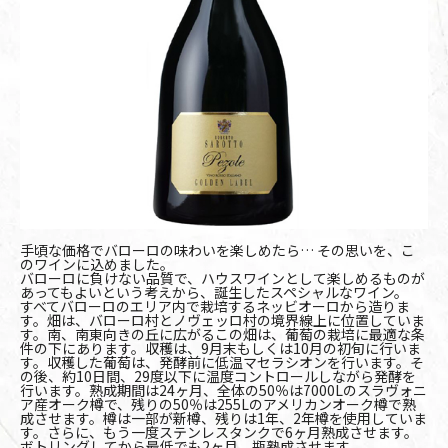
手頃な価格でバローロの味わいを楽しめたら… その思いを、こ
のワインに込めました。
バローロに負けない品質で、ハウスワインとして楽しめるものが
あってもよいという考えから、誕生したスペシャルなワイン。
すべてバローロのエリア内で栽培するネッビオーロから造りま
す。畑は、バローロ村とノヴェッロ村の境界線上に位置していま
す。南、南東向きの丘に広がるこの畑は、葡萄の栽培に最適な条
件の下にあります。収穫は、9月末もしくは10月の初旬に行いま
す。収穫した葡萄は、発酵前に低温マセラシオンを行います。そ
の後、約10日間、29度以下に温度コントロールしながら発酵を
行います。熟成期間は24ヶ月、全体の50％は7000Lのスラヴォニ
ア産オーク樽で、残りの50％は255Lのアメリカンオーク樽で熟
成させます。樽は一部が新樽、残りは1年、2年樽を使用していま
す。さらに、もう一度ステンレスタンクで6ヶ月熟成させます。
ボトリングしてから最低でも2ヶ月、瓶熟成させます。