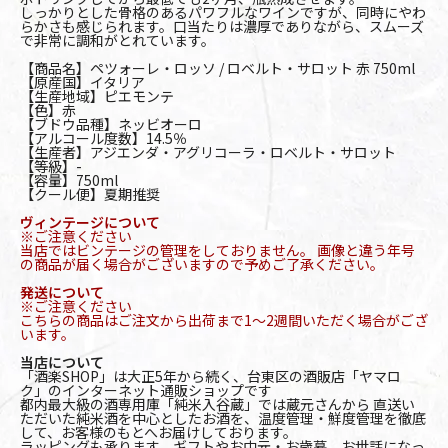
しっかりとした骨格のあるパワフルなワインですが、同時にやわ
らかさも感じられます。口当たりは濃厚でありながら、スムーズ
で非常に調和がとれています。
【商品名】ペツォーレ・ロッソ / ロベルト・サロット 赤 750ml
【原産国】イタリア
【生産地域】ピエモンテ
【色】赤
【ブドウ品種】ネッビオーロ
【アルコール度数】14.5％
【生産者】アジエンダ・アグリコーラ・ロベルト・サロット
【等級】-
【容量】750ml
【クール便】夏期推奨
ヴィンテージについて
※ご注意ください
当店ではビンテージの管理をしておりません。 画像と違う年号
の商品が届く場合がございますので予めご了承ください。
発送について
※ご注意ください
こちらの商品はご注文から出荷まで1～2週間いただく場合がござ
います。
当店について
「酒楽SHOP」は大正5年から続く、台東区の酒販店「ヤマロ
ク」のインターネット通販ショップです
都内最大級の酒専用庫「純米入谷蔵」では蔵元さんから 直送い
ただいた純米酒を中心としたお酒を、温度管理・鮮度管理を徹底
して、お客様のもとへお届けしております。
ラッピングも承ります。ギフトやお中元・お歳暮、お世話になっ