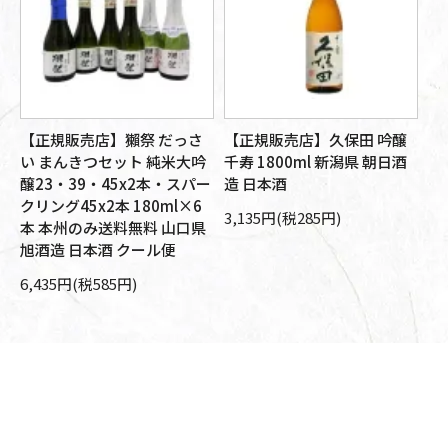
【正規販売店】獺祭 だっさ
【正規販売店】久保田 吟醸
【
醸
い まんきつセット 純米大吟
千寿 1800ml 新潟県 朝日酒
大
旭
醸23・39・45x2本・スパー
造 日本酒
朝
箱
クリング45x2本 180ml×6
本
3,135円(税285円)
本 本州のみ送料無料 山口県
10
旭酒造 日本酒 クール便
6,435円(税585円)