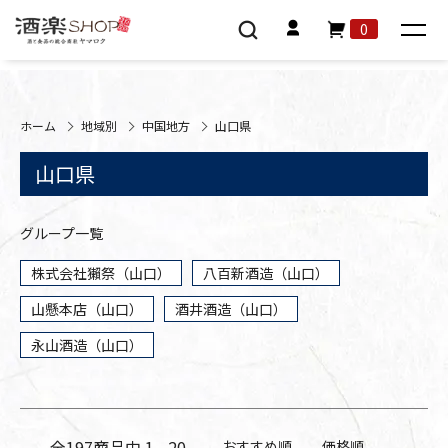
0
ホーム
地域別
中国地方
山口県
山口県
グループ一覧
株式会社獺祭（山口）
八百新酒造（山口）
山懸本店（山口）
酒井酒造（山口）
永山酒造（山口）
全
197
商品中
1 - 20
おすすめ順
価格順