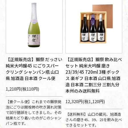
【正規販売店】獺祭 だっさい
【正規販売店】獺祭 飲み比べ
純米大吟醸45 にごりスパー
セット 純米大吟醸 磨き
クリング シャンパン瓶 山口
23/39/45 720ml 3種 ボック
県 旭酒造 日本酒 クール便
ス 楽ギフ 日本酒 山口県 旭酒
造 日本酒 二割三分 三割九分
1,210円(税110円)
本州のみ送料無料
12,320円(税1,120円)
【要クール便】これまでの獺祭発
泡にごりは開栓時の吹き漏れ対策
で試行錯誤をしてきました。その
【送料無料】山口の蔵元、旭酒造
結果たどり着いたのがこのシャン
さんの磨き45、39、23を飲み比べ
パン瓶です。
できるセットです。