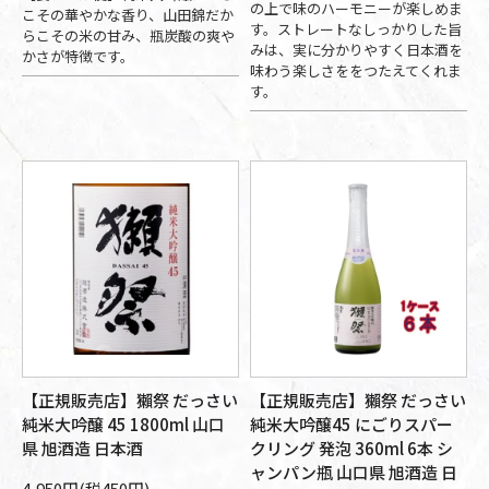
の上で味のハーモニーが楽しめま
こその華やかな香り、山田錦だか
す。ストレートなしっかりした旨
らこその米の甘み、瓶炭酸の爽や
みは、実に分かりやすく日本酒を
かさが特徴です。
味わう楽しさををつたえてくれま
す。
【正規販売店】獺祭 だっさい
【正規販売店】獺祭 だっさい
純米大吟醸 45 1800ml 山口
純米大吟醸45 にごりスパー
県 旭酒造 日本酒
クリング 発泡 360ml 6本 シ
ャンパン瓶 山口県 旭酒造 日
4,950円(税450円)