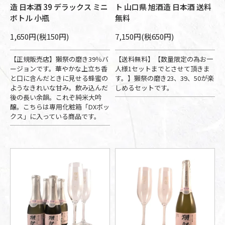
造 日本酒 39 デラックス ミニ
ト 山口県 旭酒造 日本酒 送料
ボトル 小瓶
無料
1,650円(税150円)
7,150円(税650円)
【正規販売店】獺祭の磨き39％バ
【送料無料】【数量限定の為お一
ージョンです。華やかな上立ち香
人様1セットまでとさせて頂きま
と口に含んだときに見せる蜂蜜の
す。】獺祭の磨き23、39、50が楽
ようなきれいな甘み。飲み込んだ
しめるセットです。
後の長い余韻。これぞ純米大吟
醸。こちらは専用化粧箱「DXボッ
クス」に入っている商品です。