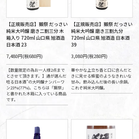
【正規販売店】獺祭 だっさい
【正規販売店】獺祭 だっさい
純米大吟醸 磨き二割三分 木
純米大吟醸 磨き三割九分
箱入り 720ml 山口県 旭酒造
720ml 山口県 旭酒造 日本酒
日本酒 23
39
7,480円(税680円)
3,080円(税280円)
【数量限定の為お一人様2点まで
華やかな上立ち香と口に含んだと
とさせて頂きます。】通が選んだ
きに見せる蜂蜜のようなきれいな
唸る日本酒"の大吟醸ナンバーワ
甘み。飲み込んだ後の長い余韻。
ン23%(77%)。こちらは「獺祭」
これぞ純米大吟醸。
と書かれた木箱に入っている商品
です。