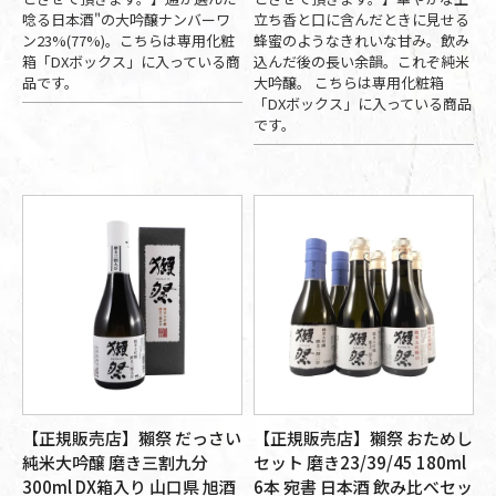
唸る日本酒"の大吟醸ナンバーワ
立ち香と口に含んだときに見せる
ン23%(77%)。こちらは専用化粧
蜂蜜のようなきれいな甘み。飲み
箱「DXボックス」に入っている商
込んだ後の長い余韻。これぞ純米
品です。
大吟醸。 こちらは専用化粧箱
「DXボックス」に入っている商品
です。
【正規販売店】獺祭 だっさい
【正規販売店】獺祭 おためし
純米大吟醸 磨き三割九分
セット 磨き23/39/45 180ml
300ml DX箱入り 山口県 旭酒
6本 宛書 日本酒 飲み比べセッ