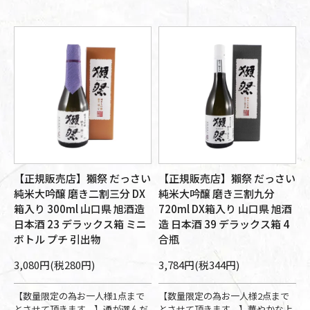
【正規販売店】獺祭 だっさい
【正規販売店】獺祭 だっさい
純米大吟醸 磨き二割三分 DX
純米大吟醸 磨き三割九分
箱入り 300ml 山口県 旭酒造
720ml DX箱入り 山口県 旭酒
日本酒 23 デラックス箱 ミニ
造 日本酒 39 デラックス箱 4
ボトル プチ 引出物
合瓶
3,080円(税280円)
3,784円(税344円)
【数量限定の為お一人様1点まで
【数量限定の為お一人様2点まで
とさせて頂きます。】通が選んだ
とさせて頂きます。】華やかな上