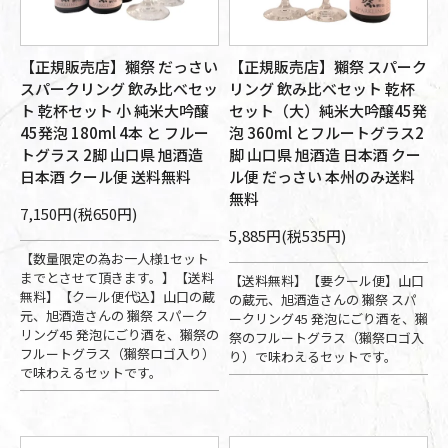
【正規販売店】獺祭 だっさい
【正規販売店】獺祭 スパーク
スパークリング 飲み比べセッ
リング 飲み比べセット 乾杯
ト 乾杯セット 小 純米大吟醸
セット（大）純米大吟醸45発
45発泡 180ml 4本 と フルー
泡 360ml とフルートグラス2
トグラス 2脚 山口県 旭酒造
脚 山口県 旭酒造 日本酒 クー
日本酒 クール便 送料無料
ル便 だっさい 本州のみ送料
無料
7,150円(税650円)
5,885円(税535円)
【数量限定の為お一人様1セット
までとさせて頂きます。】【送料
【送料無料】【要クール便】山口
無料】【クール便代込】山口の蔵
の蔵元、旭酒造さんの 獺祭 スパ
元、旭酒造さんの 獺祭 スパーク
ークリング45 発泡にごり酒を、獺
リング45 発泡にごり酒を、獺祭の
祭のフルートグラス（獺祭ロゴ入
フルートグラス（獺祭ロゴ入り）
り）で味わえるセットです。
で味わえるセットです。