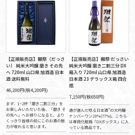
【正規販売店】獺祭（だっさ
【正規販売店】獺祭 だっさい
い） 純米大吟醸 磨き その先
純米大吟醸 磨き二割三分 DX
へ 720ml 山口県 旭酒造 日本
箱入り 720ml 山口県 旭酒造
酒 送料無料
日本酒 23 デラックス箱 四合
瓶
46,200円(税4,200円)
7,150円(税650円)
まず、1~2杯「磨き二割三分」を
お楽しみいただいた後、「磨き そ
通が選んだ唸る日本酒"の大吟醸
の先へ」へお移りになると、より
ナンバーワン23%(77%)。こちら
くっきり皆様の前にこのお酒の魅
は専用化粧箱「DXボックス」に入
力が現れると思います。
っている商品です。