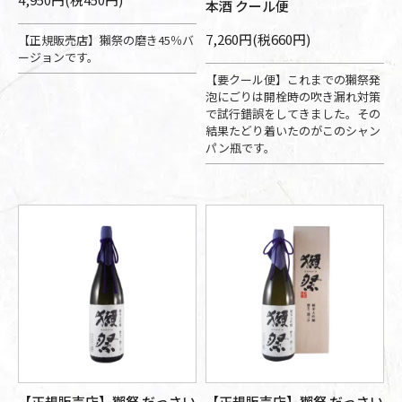
本酒 クール便
7,260円(税660円)
【正規販売店】獺祭の磨き45％バ
ージョンです。
【要クール便】これまでの獺祭発
泡にごりは開栓時の吹き漏れ対策
で試行錯誤をしてきました。その
結果たどり着いたのがこのシャン
パン瓶です。
【正規販売店】獺祭 だっさい
【正規販売店】獺祭 だっさい