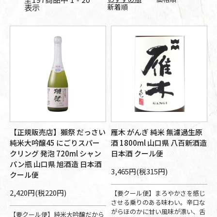
表示
新着順
【正規販売店】獺祭 だっさい
雁木 がんぎ 純米 無濾過生原
純米大吟醸45 にごりスパー
酒 1800ml 山口県 八百新酒造
クリング 発泡 720ml シャン
日本酒 クール便
パン瓶 山口県 旭酒造 日本酒
3,465円(税315円)
クール便
2,420円(税220円)
【要クール便】まろやかさを感じ
させる乗りのある味わい。辛口な
がらほのかに甘い風味が漂い、舌
【要クール便】純米大吟醸だから