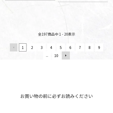
全
197
商品中
1 - 20
表示
1
2
3
4
5
6
7
8
9
...
10
お買い物の前に必ずお読みください