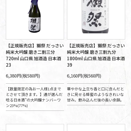
【正規販売店】獺祭 だっさい
【正規販売店】獺祭 だっさい
純米大吟醸 磨き二割三分
純米大吟醸 磨き三割九分
720ml 山口県 旭酒造 日本酒
1800ml 山口県 旭酒造 日本酒
23
39
6,380円(税580円)
6,160円(税560円)
【数量限定の為お一人様1点まで
華やかな上立ち香と口に含んだと
とさせて頂きます。】通が選んだ
きに見せる蜂蜜のようなきれいな
唸る日本酒"の大吟醸ナンバーワ
甘み。飲み込んだ後の長い余韻。
ン23%(77%)