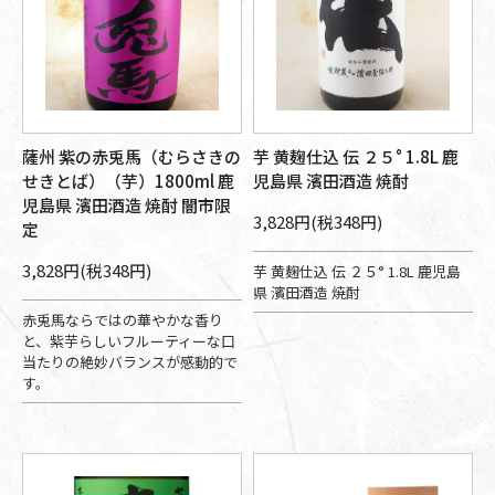
薩州 紫の赤兎馬（むらさきの
芋 黄麹仕込 伝 ２５° 1.8L 鹿
せきとば）（芋）1800ml 鹿
児島県 濱田酒造 焼酎
児島県 濱田酒造 焼酎 闇市限
3,828円(税348円)
定
3,828円(税348円)
芋 黄麹仕込 伝 ２５° 1.8L 鹿児島
県 濱田酒造 焼酎
赤兎馬ならではの華やかな香り
と、紫芋らしいフルーティーな口
当たりの絶妙バランスが感動的で
す。