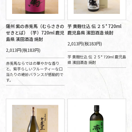
薩州 紫の赤兎馬（むらさきの
芋 黄麹仕込 伝 ２５° 720ml
せきとば）（芋）720ml 鹿児
鹿児島県 濱田酒造 焼酎
島県 濱田酒造 焼酎
2,013円(税183円)
2,013円(税183円)
芋 黄麹仕込 伝 ２５° 720ml 鹿児島
県 濱田酒造 焼酎
赤兎馬ならではの華やかな香り
と、紫芋らしいフルーティーな口
当たりの絶妙バランスが感動的で
す。