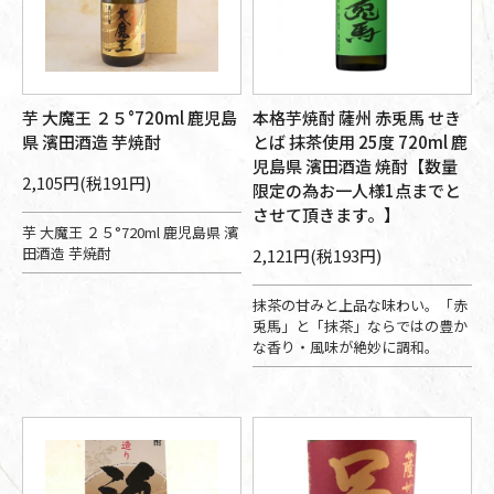
芋 大魔王 ２５°720ml 鹿児島
本格芋焼酎 薩州 赤兎馬 せき
県 濱田酒造 芋焼酎
とば 抹茶使用 25度 720ml 鹿
児島県 濱田酒造 焼酎【数量
2,105円(税191円)
限定の為お一人様1点までと
させて頂きます。】
芋 大魔王 ２５°720ml 鹿児島県 濱
田酒造 芋焼酎
2,121円(税193円)
抹茶の甘みと上品な味わい。「赤
兎馬」と「抹茶」ならではの豊か
な香り・風味が絶妙に調和。