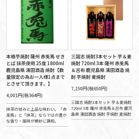
本格芋焼酎 薩州 赤兎馬 せき
三国志 焼酎3本セット 芋＆麦
とば 抹茶使用 25度 1800ml
焼酎 720ml 3本 薩州 赤兎馬
鹿児島県 濱田酒造 焼酎【数
＆呂布 鹿児島県 濱田酒造 焼
量限定の為お一人様1点まで
酎 芋焼酎 麦焼酎
とさせて頂きます。】
7,150円(税650円)
4,001円(税364円)
三国志 焼酎3本セット 芋＆麦焼酎
720ml 3本 薩州 赤兎馬＆呂布 鹿児
抹茶の甘みと上品な味わい。「赤
島県 濱田酒造 焼酎 芋焼酎 麦焼酎
兎馬」と「抹茶」ならではの豊か
な香り・風味が絶妙に調和。