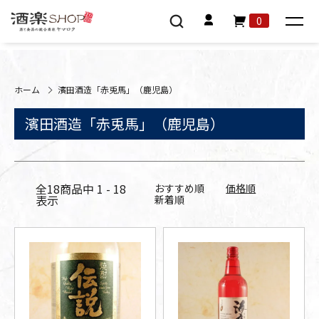
0
ホーム
濱田酒造「赤兎馬」（鹿児島）
濱田酒造「赤兎馬」（鹿児島）
全
18
商品中
1 - 18
おすすめ順
価格順
表示
新着順