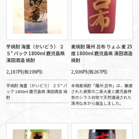
芋焼酎 海童（かいどう） ２
麦焼酎 薩州 呂布 りょふ 麦 25
５° パック 1800ml 鹿児島県
度 1800ml 鹿児島県 濱田酒造
濱田酒造 焼酎
焼酎
2,187円(税199円)
2,936円(税267円)
芋焼酎 海童（かいどう） ２５° パ
本格麦焼酎「薩州 呂布」は、厳選
ック 1800ml 鹿児島県 濱田酒造 焼
された良質の二条大麦と鹿児島特
酎
有のシラス台地で天然濾過された
清冽な水から誕生しました。