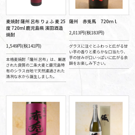
麦焼酎 薩州 呂布 りょふ 麦 25
薩州 赤兎馬 720ｍｌ
度 720ml 鹿児島県 濱田酒造
2,013円(税183円)
焼酎
1,549円(税141円)
グラスに注ぐとふわっと広がる甘
い芋の香りと柔らかな口当たり、
芋の甘みが口いっぱいに広がる余
本格麦焼酎「薩州 呂布」は、厳選
韻をお楽しみ下さい。
された良質の二条大麦と鹿児島特
有のシラス台地で天然濾過された
清冽な水から誕生しました。