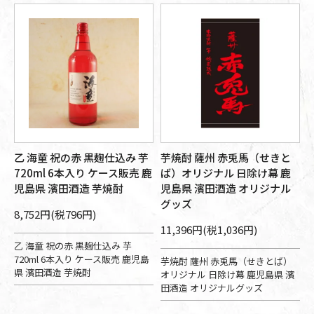
乙 海童 祝の赤 黒麹仕込み 芋
芋焼酎 薩州 赤兎馬（せきと
720ml 6本入り ケース販売 鹿
ば）オリジナル 日除け幕 鹿
児島県 濱田酒造 芋焼酎
児島県 濱田酒造 オリジナル
グッズ
8,752円(税796円)
11,396円(税1,036円)
乙 海童 祝の赤 黒麹仕込み 芋
720ml 6本入り ケース販売 鹿児島
芋焼酎 薩州 赤兎馬（せきとば）
県 濱田酒造 芋焼酎
オリジナル 日除け幕 鹿児島県 濱
田酒造 オリジナルグッズ