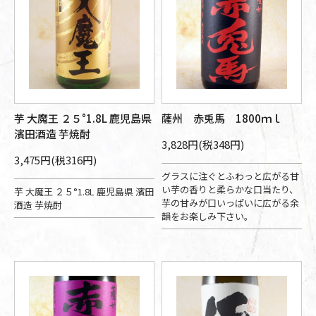
芋 大魔王 ２５°1.8L 鹿児島県
薩州 赤兎馬 1800ｍｌ
濱田酒造 芋焼酎
3,828円(税348円)
3,475円(税316円)
グラスに注ぐとふわっと広がる甘
い芋の香りと柔らかな口当たり、
芋 大魔王 ２５°1.8L 鹿児島県 濱田
芋の甘みが口いっぱいに広がる余
酒造 芋焼酎
韻をお楽しみ下さい。