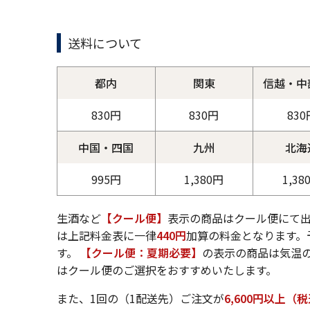
送料について
都内
関東
信越・中
830円
830円
830
中国・四国
九州
北海
995円
1,380円
1,38
生酒など
【クール便】
表示の商品はクール便にて
は上記料金表に一律
440円
加算の料金となります。
す。
【クール便：夏期必要】
の表示の商品は気温の
はクール便のご選択をおすすめいたします。
また、1回の（1配送先）ご注文が
6,600円以上（