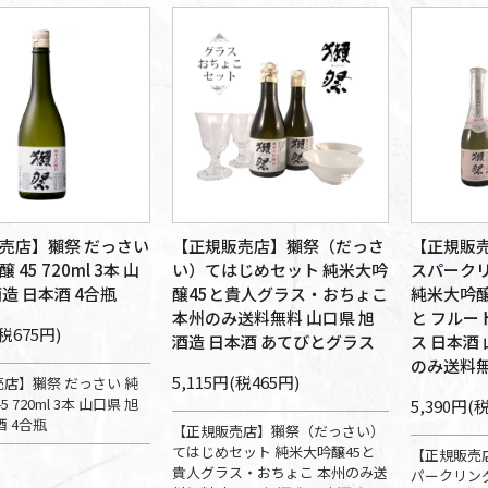
売店】獺祭 だっさい
【正規販売店】獺祭（だっさ
【正規販売
45 720ml 3本 山
い）てはじめセット 純米大吟
スパークリ
造 日本酒 4合瓶
醸45と貴人グラス・おちょこ
純米大吟醸4
本州のみ送料無料 山口県 旭
と フルー
(税675円)
酒造 日本酒 あてびとグラス
ス 日本酒
のみ送料無
5,115円(税465円)
店】獺祭 だっさい 純
 720ml 3本 山口県 旭
5,390円(
酒 4合瓶
【正規販売店】獺祭（だっさい）
てはじめセット 純米大吟醸45と
【正規販売店
貴人グラス・おちょこ 本州のみ送
パークリング