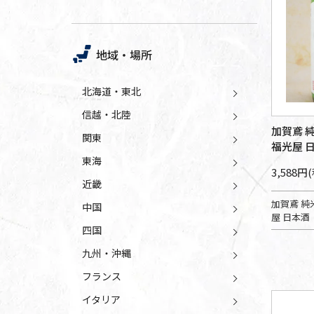
地域・場所
北海道・東北
信越・北陸
加賀鳶 純
関東
福光屋 
東海
3,588円
近畿
加賀鳶 純米
中国
屋 日本酒
四国
九州・沖縄
フランス
イタリア