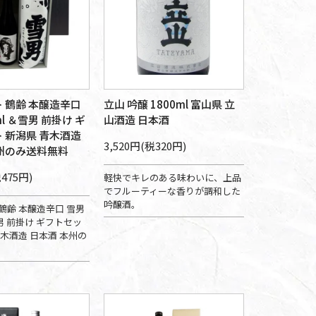
 鶴齢 本醸造辛口
立山 吟醸 1800ml 富山県 立
ml ＆雪男 前掛け ギ
山酒造 日本酒
 新潟県 青木酒造
3,520円(税320円)
州のみ送料無料
税475円)
軽快でキレのある味わいに、上品
でフルーティーな香りが調和した
吟醸酒。
鶴齢 本醸造辛口 雪男
雪男 前掛け ギフトセッ
青木酒造 日本酒 本州の