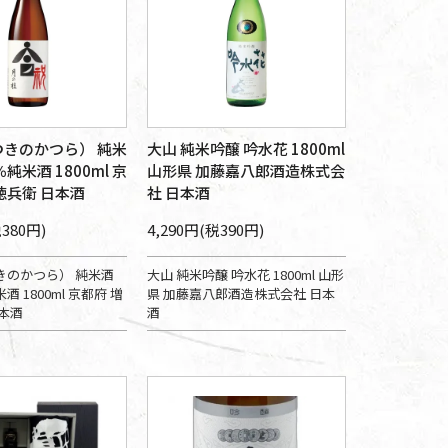
きのかつら） 純米
大山 純米吟醸 吟水花 1800ml
純米酒 1800ml 京
山形県 加藤嘉八郎酒造株式会
徳兵衛 日本酒
社 日本酒
税380円)
4,290円(税390円)
きのかつら） 純米酒
大山 純米吟醸 吟水花 1800ml 山形
 1800ml 京都府 増
県 加藤嘉八郎酒造株式会社 日本
本酒
酒