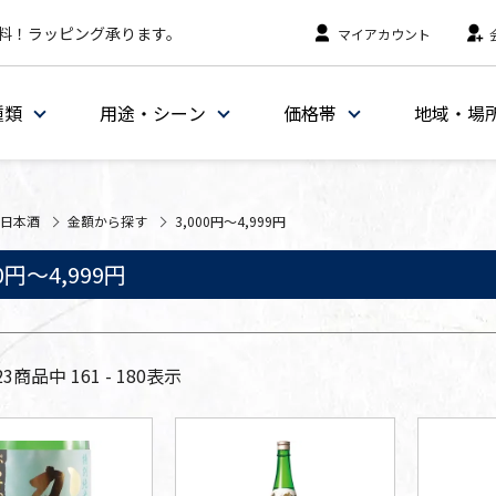
料！ラッピング承ります。
マイアカウント
種類
用途・シーン
価格帯
地域・場
日本酒
金額から探す
3,000円～4,999円
00円～4,999円
23
商品中
161 - 180
表示