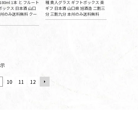
180ml 1本 と フルート
種 貴人グラス ギフトボックス 楽
 ボックス 日本酒 山口
ギフ 日本酒 山口県 旭酒造 二割三
本州のみ送料無料 クー
分 三割九分 本州のみ送料無料
示
10
11
12