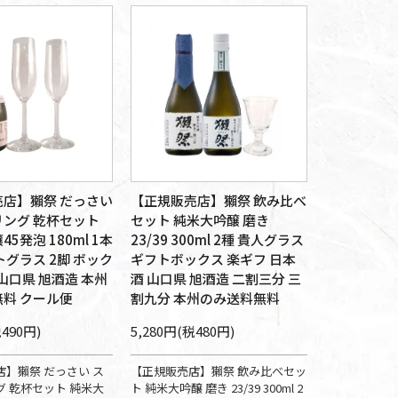
店】獺祭 だっさい
【正規販売店】獺祭 飲み比べ
ング 乾杯セット
セット 純米大吟醸 磨き
5発泡 180ml 1本
23/39 300ml 2種 貴人グラス
トグラス 2脚 ボック
ギフトボックス 楽ギフ 日本
 山口県 旭酒造 本州
酒 山口県 旭酒造 二割三分 三
料 クール便
割九分 本州のみ送料無料
税490円)
5,280円(税480円)
】獺祭 だっさい ス
【正規販売店】獺祭 飲み比べセッ
 乾杯セット 純米大
ト 純米大吟醸 磨き 23/39 300ml 2