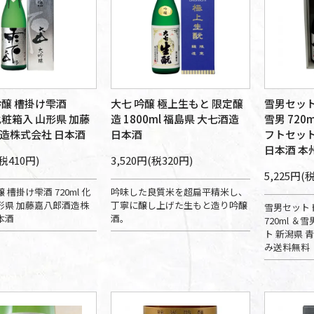
吟醸 槽掛け雫酒
大七 吟醸 極上生もと 限定醸
雪男セット
 化粧箱入 山形県 加藤
造 1800ml 福島県 大七酒造
雪男 720
造株式会社 日本酒
日本酒
フトセット
日本酒 本
(税410円)
3,520円(税320円)
5,225円(
 槽掛け雫酒 720ml 化
吟味した良質米を超扁平精米し、
形県 加藤嘉八郎酒造株
丁寧に醸し上げた生もと造り吟醸
雪男セット 
本酒
酒。
720ml ＆
ト 新潟県 
み送料無料