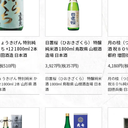
じょうきげん 特別純
日置桜（ひおきざくら） 特醸
月の桂（つ
 +12 1800ml 2本
純米酒 1800ml 鳥取県 山根酒
酒 祝８０％
酒田酒造 日本酒
造場 日本酒
都府 増田
(税510円)
3,927円(税357円)
4,180円(
ょうきげん 特別純米 か
日置桜（ひおきざくら） 特醸純米
月の桂（つ
 1800ml 2本 山形県 酒
酒 1800ml 鳥取県 山根酒造場 日本
祝８０％純米酒
本酒
酒
田徳兵衛 日