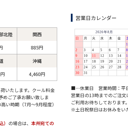
営業日カレンダー
部北陸
関西
円
885円
道
沖縄
0円
4,460円
■…休業日 営業時間：平日9:
出荷いたします。クール料金
営業日の13時までのご注
予めご了承お願い致しま
ご利用お待ちしております
高い時期（7月～9月程度）
※土日祝祭日はお休みをい
税込）
の場合は、
本州宛ての