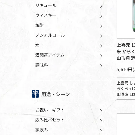
リキュール
ウィスキー
焼酎
ノンアルコール
上喜元 
水
米 からくち
酒関連アイテム
山形県 
調味料
5,610円
上喜元 じ
らくち +12
用途・シーン
田酒造 日
お祝い・ギフト
飲み比べセット
家飲み