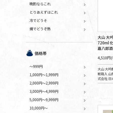
晩酌ならこれ
とりあえずはこれ
冷でどうそ
燗でどうぞ熱
大山 大
720ml
嘉八郎酒
価格帯
4,510円
～999円
大山 大吟醸
粧箱入 山
1,000円～1,999円
式会社 日
2,000円～2,999円
3,000円～4,999円
5,000円～9,999円
10,000円～