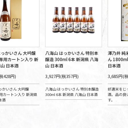
はっかいさん 大吟醸
八海山 はっかいさん 特別本
澤乃井 純
l 専用カートン入り 新
醸造 300ml 6本 新潟県 八海
ん 1800
海山 日本酒
山 日本酒
日本酒
(税428円)
3,927円(税357円)
3,685円(
っかいさん 大吟醸
八海山 はっかいさん 特別本醸造
好適米をじ
 専用カートン入り 新潟県
300ml 6本 新潟県 八海山 日本酒
酒。品の良
本酒
す。