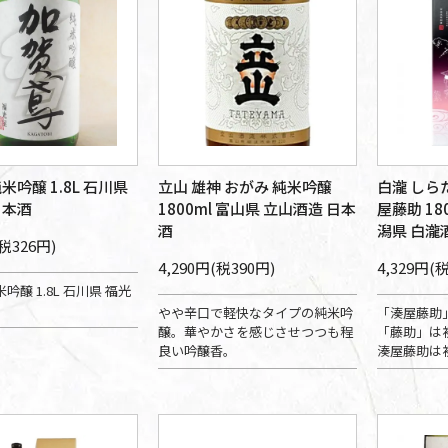
米吟醸 1.8L 石川県
立山 雄神 おがみ 純米吟醸
白瀧 しら
日本酒
1800ml 富山県 立山酒造 日本
屋藤助 18
酒
潟県 白瀧
(税326円)
4,290円(税390円)
4,329円(
吟醸 1.8L 石川県 福光
やや辛口で軽快なタイプの純米吟
「湊屋藤助
醸。華やかさを感じさせつつも程
「藤助」は
良い吟醸香。
湊屋藤助は