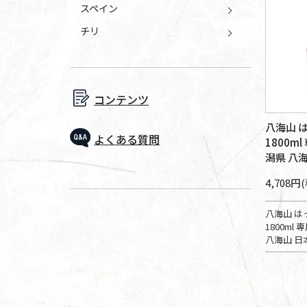
スペイン
チリ
コンテンツ
八海山 
よくある質問
1800m
潟県 八
4,708円
八海山 は
1800ml
八海山 日