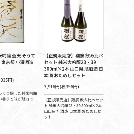
米吟醸 蒼天 そうて
【正規販売店】獺祭 飲み比べ
ml 東京都 小澤酒造
セット 純米大吟醸23・39
300ml×2本 山口県 旭酒造 日
本酒 おためしセット
税335円)
3,916円(税356円)
っくり醸した純米吟醸
い香りと味が魅力で
【正規販売店】獺祭 飲み比べセッ
ト 純米大吟醸23・39 300ml×2本
山口県 旭酒造 日本酒 おためしセ
ット