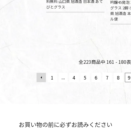
料無料 山口県 旭酒造 日本酒 あて
吟醸45発泡 
びとグラス
グラス 2脚
県 旭酒造 
ル便
全
223
商品中
161 - 180
表
...
1
4
5
6
7
8
9
お買い物の前に必ずお読みください