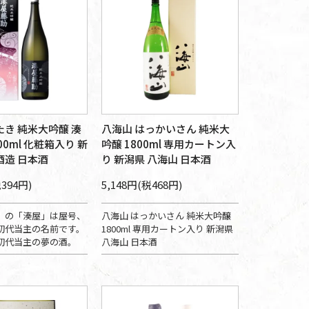
たき 純米大吟醸 湊
八海山 はっかいさん 純米大
00ml 化粧箱入り 新
吟醸 1800ml 専用カートン入
酒造 日本酒
り 新潟県 八海山 日本酒
税394円)
5,148円(税468円)
」の「湊屋」は屋号、
八海山 はっかいさん 純米大吟醸
初代当主の名前です。
1800ml 専用カートン入り 新潟県
初代当主の夢の酒。
八海山 日本酒