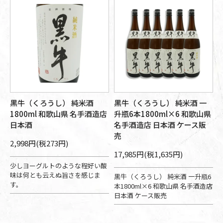
黒牛（くろうし） 純米酒
黒牛（くろうし） 純米酒 一
1800ml 和歌山県 名手酒造店
升瓶6本1800ml×6 和歌山県
日本酒
名手酒造店 日本酒 ケース販
売
2,998円(税273円)
17,985円(税1,635円)
少しヨーグルトのような程好い酸
味は何とも云えぬ旨さを感じま
黒牛（くろうし） 純米酒 一升瓶6
す。
本1800ml×6 和歌山県 名手酒造店
日本酒 ケース販売