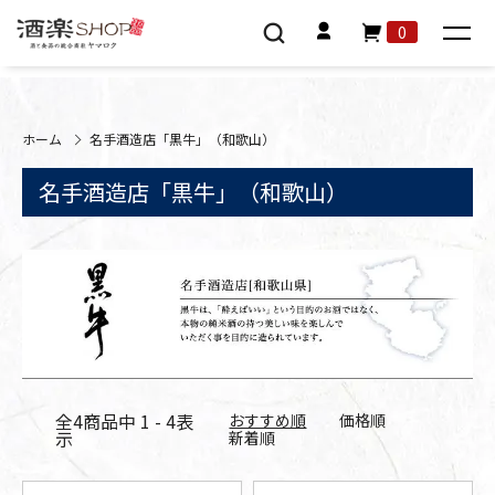
0
ホーム
名手酒造店「黒牛」（和歌山）
名手酒造店「黒牛」（和歌山）
全
4
商品中
1 - 4
表
おすすめ順
価格順
示
新着順