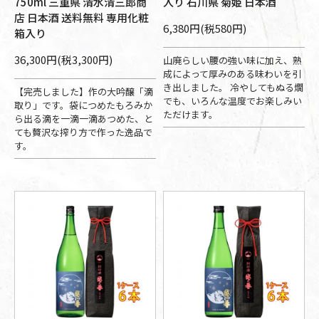
750ml 三重県 清水清三郎商
入り 石川県 菊姫 日本酒
店 日本酒 送料無料 専用化粧
6,380円(税580円)
箱入り
36,300円(税3,300円)
山廃らしい腰の強い味に加え、熟
成によって厚みのある味わいを引
き出しました。 冷やしてもぬる燗
【完売しました】作の大吟醸「滴
でも、いろんな温度でお楽しみい
取り」です。袋につめたもろみか
ただけます。
ら出る滴を一滴一滴あつめた、と
ても贅沢な搾り方で作った逸品で
す。