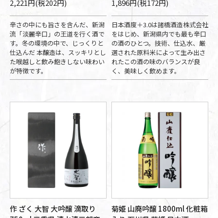
2,221円(税202円)
1,896円(税172円)
辛さの中にも旨さを含んだ、新潟
日本酒度＋3.0は諸橋酒造株式会社
流「淡麗辛口」の王道を行く酒で
をはじめ、新潟県内でも最も辛口
す。冬の環境の中で、じっくりと
の酒のひとつ。技術、仕込水、厳
仕込んだ 本醸造は、スッキリとし
選された原料米によって生み出さ
た喉越しと飲み飽きしない味わい
れたこの酒の味のバランスが良
が特徴です。
く、美味しく飲めます。
作 ざく 大智 大吟醸 滴取り
菊姫 山廃吟醸 1800ml 化粧箱