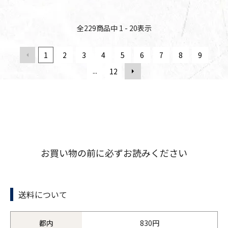
全
229
商品中
1 - 20
表示
1
2
3
4
5
6
7
8
9
...
12
お買い物の前に必ずお読みください
送料について
都内
830円