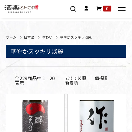
0
ホーム
日本酒
味わい
華やかスッキリ淡麗
華やかスッキリ淡麗
全
229
商品中
1 - 20
おすすめ順
価格順
表示
新着順