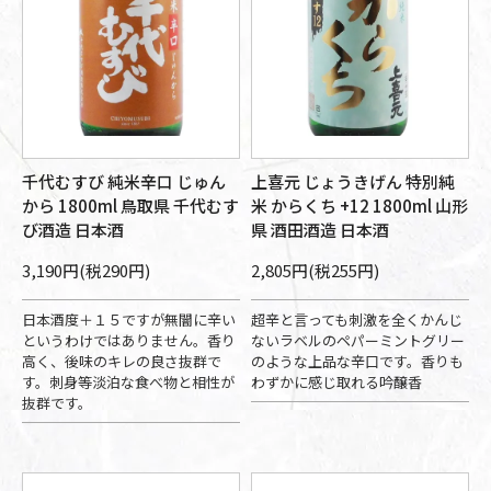
千代むすび 純米辛口 じゅん
上喜元 じょうきげん 特別純
から 1800ml 鳥取県 千代むす
米 からくち +12 1800ml 山形
び酒造 日本酒
県 酒田酒造 日本酒
3,190円(税290円)
2,805円(税255円)
日本酒度＋１５ですが無闇に辛い
超辛と言っても刺激を全くかんじ
というわけではありません。香り
ないラベルのペパーミントグリー
高く、後味のキレの良さ抜群で
のような上品な辛口です。香りも
す。刺身等淡泊な食べ物と相性が
わずかに感じ取れる吟醸香
抜群です。