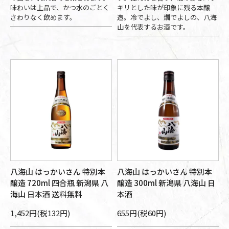
味わいは上品で、かつ水のごとく
キリとした味が印象に残る本醸
さわりなく飲めます。
造。冷でよし、燗でよしの、八海
山を代表するお酒です。
八海山 はっかいさん 特別本
八海山 はっかいさん 特別本
醸造 720ml 四合瓶 新潟県 八
醸造 300ml 新潟県 八海山 日
海山 日本酒 送料無料
本酒
1,452円(税132円)
655円(税60円)