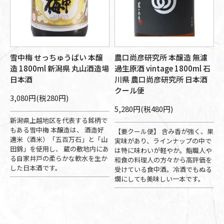
雪中梅 せっちゅうばい 本醸
農口尚彦研究所 本醸造 無濾
造 1800ml 新潟県 丸山酒造場
過生原酒 vintage 1800ml 石
日本酒
川県 農口尚彦研究所 日本酒
クール便
3,080円(税280円)
5,280円(税480円)
新潟県上越地区を代表する銘柄で
もある雪中梅 本醸造は、 酒造好
【要クール便】 含み香が強く、果
適米（酒米）「五百万石」と「山
実味があり、ラインナップの中で
田錦」を使用し、 蔵の敷地内にあ
は特に味わいが軽やか。鮨職人や
る自家井戸の柔らかな軟水を生か
和食の料理人の方々から高評価を
した日本酒です。
受けている食中酒。冷酒でもぬる
燗にしても美味しい一本です。