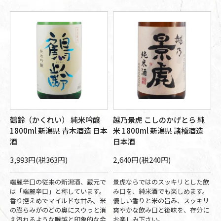
鶴齢（かくれい） 純米吟醸
越乃景虎 こしのかげとら 純
1800ml 新潟県 青木酒造 日本
米 1800ml 新潟県 諸橋酒造
酒
日本酒
3,993円(税363円)
2,640円(税240円)
端麗辛口の従来の新潟酒、蔵元で
景虎ならではのスッキリとした飲
は「端麗辛口」と称しています。
み口を、純米酒でも楽しめます。
香り控えめでマイルドな甘み。米
優しい香りと米の旨み、スッキリ
の膨らみがのどの奥にスウっと消
爽やかな飲み口と後味を、存分に
え流れるような喉越と印象的な余
お楽しみ下さい。