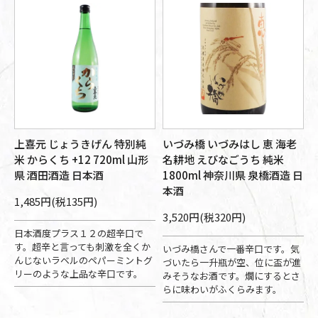
上喜元 じょうきげん 特別純
いづみ橋 いづみはし 恵 海老
米 からくち +12 720ml 山形
名耕地 えびなごうち 純米
県 酒田酒造 日本酒
1800ml 神奈川県 泉橋酒造 日
本酒
1,485円(税135円)
3,520円(税320円)
日本酒度プラス１２の超辛口で
す。超辛と言っても刺激を全くか
いづみ橋さんで一番辛口です。気
んじないラベルのペパーミントグ
づいたら一升瓶が空、位に盃が進
リーのような上品な辛口です。
みそうなお酒です。燗にするとさ
らに味わいがふくらみます。