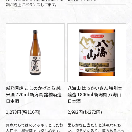
韻が極上にバランスしてます。
越乃景虎 こしのかげとら 純
八海山 はっかいさん 特別本
米酒 720ml 新潟県 諸橋酒造
醸造 1800ml 新潟県 八海山
日本酒
日本酒
1,273円(税116円)
2,992円(税272円)
景虎ならではのスッキリとした飲
柔らかな口当たりと淡麗な味わ
み口を、純米酒でも楽しめます。
い。控えめな香り、幅のあるハッ